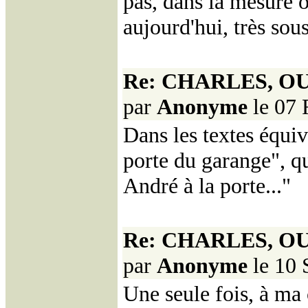
pas, dans la mesure o
aujourd'hui, très sou
Re: CHARLES, OU
par
Anonyme
le 07 
Dans les textes équivo
porte du garange", que
André à la porte..."
Re: CHARLES, OU
par
Anonyme
le 10 
Une seule fois, à ma