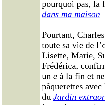
pourquoi pas, la 
dans ma maison
Pourtant, Charles
toute sa vie de l’
Lisette, Marie, S
Frédérica, confi
un
e
à la fin et ne
pâquerettes avec l
du
Jardin extraor