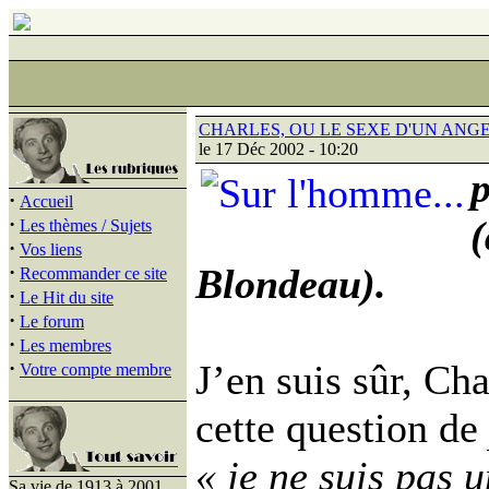
CHARLES, OU LE SEXE D'UN ANGE
le 17 Déc 2002 - 10:20
p
·
Accueil
·
(
Les thèmes / Sujets
·
Vos liens
·
Blondeau).
Recommander ce site
·
Le Hit du site
·
Le forum
·
Les membres
·
J’en suis sûr, Cha
Votre compte membre
cette question de
« je ne suis pas 
Sa vie de 1913 à 2001