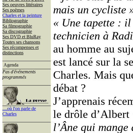
Ses oeuvres littéraires
mais un cycliste 
Ses poèmes
Charles et la peinture
« Une tapette : il
Bibliographie
Sa filmographie
Sa discographie
technicien à Rad
Ses DVD et BluRay
Toutes ses chansons
au homme au suje
Ses récompenses et
distinctions
est lancé sur la 
Agenda
Charles. Mais que
Pas d'événements
programmés
débat ?
J’apprenais réce
....où l'on parle de
le drôle d’Albert
Charles
l’Âne qui mange 