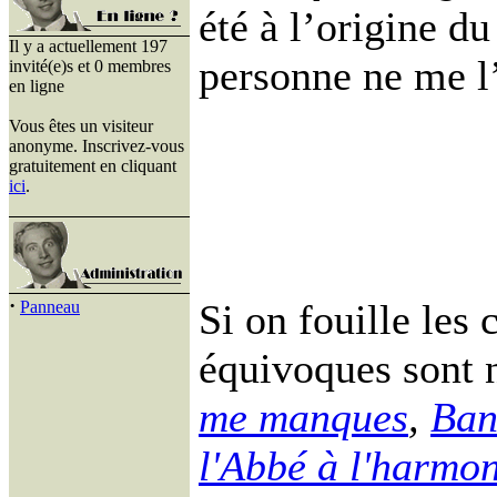
été à l’origine d
Il y a actuellement 197
personne ne me l’
invité(e)s et 0 membres
en ligne
Vous êtes un visiteur
anonyme. Inscrivez-vous
gratuitement en cliquant
ici
.
·
Si on fouille les
Panneau
équivoques sont
me manques
,
Ban
l'Abbé à l'harmo