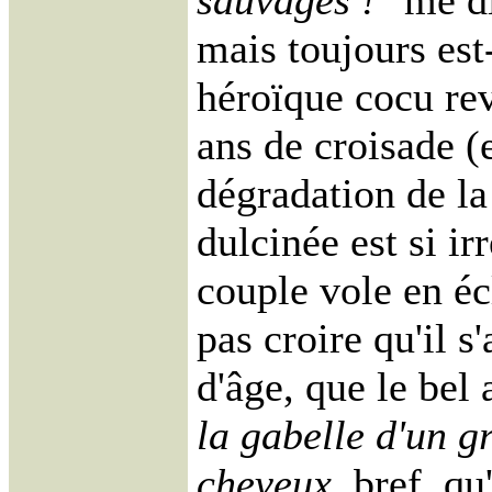
sauvages !"
me di
mais toujours est
héroïque cocu rev
ans de croisade (
dégradation de l
dulcinée est si i
couple vole en éc
pas croire qu'il s
d'âge, que le bel
la gabelle d'un g
cheveux
, bref, q