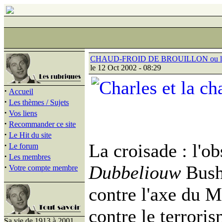
CHAUD-FROID DE BROUILLON ou la rout
le 12 Oct 2002 - 08:29
·
Accueil
·
Les thèmes / Sujets
·
Vos liens
·
Recommander ce site
·
Le Hit du site
·
La croisade : l'o
Le forum
·
Les membres
·
Dubbeliouw
Bush
Votre compte membre
contre l'axe du M
contre le terroris
Sa vie de 1913 à 2001