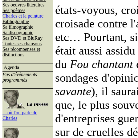
Ses oeuvres littéraires
états-voyous, cr
Ses poèmes
Charles et la peinture
croisade contre l'
Bibliographie
Sa filmographie
Sa discographie
etc… Pourtant, si
Ses DVD et BluRay
Toutes ses chansons
était aussi assidu
Ses récompenses et
distinctions
du
Fou chantant
q
Agenda
sondages d'opinio
Pas d'événements
programmés
savante
), il saur
que, le plus souv
....où l'on parle de
d'entreprises gue
Charles
sur de cruelles dé