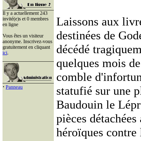
Il y a actuellement 243
Laissons aux livre
invité(e)s et 0 membres
en ligne
destinées de God
Vous êtes un visiteur
anonyme. Inscrivez-vous
décédé tragiquem
gratuitement en cliquant
ici
.
quelques mois de 
comble d'infortu
·
statufié sur une 
Panneau
Baudouin le Lépre
pièces détachées a
héroïques contre 