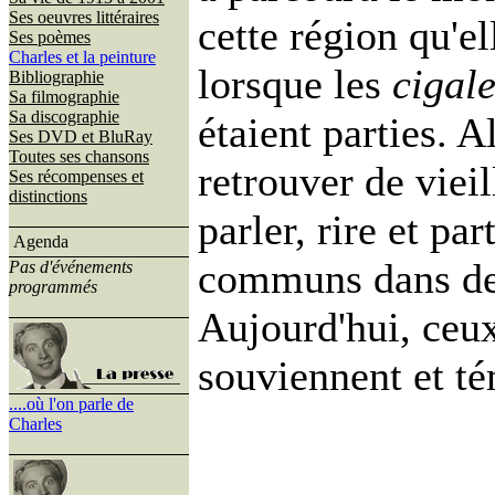
Ses oeuvres littéraires
cette région qu'el
Ses poèmes
Charles et la peinture
lorsque les
cigal
Bibliographie
Sa filmographie
Sa discographie
étaient parties. A
Ses DVD et BluRay
Toutes ses chansons
retrouver de viei
Ses récompenses et
distinctions
parler, rire et pa
Agenda
communs dans des
Pas d'événements
programmés
Aujourd'hui, ceux
souviennent et té
....où l'on parle de
Charles