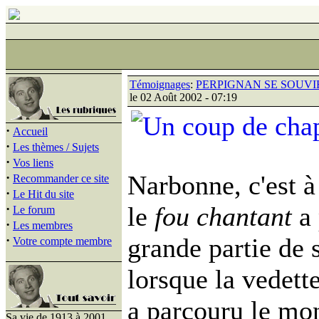
Témoignages
:
PERPIGNAN SE SOUVIE
le 02 Août 2002 - 07:19
·
Accueil
·
Les thèmes / Sujets
·
Vos liens
·
Narbonne, c'est 
Recommander ce site
·
Le Hit du site
·
le
fou chantant
a
Le forum
·
Les membres
·
grande partie de 
Votre compte membre
lorsque la vedette
a parcouru le mon
Sa vie de 1913 à 2001