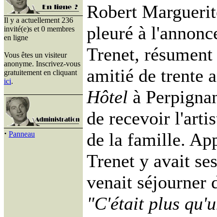
Robert Marguerit
Il y a actuellement 236
pleuré à l'annonc
invité(e)s et 0 membres
en ligne
Trenet, résument
Vous êtes un visiteur
anonyme. Inscrivez-vous
amitié de trente 
gratuitement en cliquant
ici
.
Hôtel
à Perpignan
de recevoir l'ar
·
de la famille. Ap
Panneau
Trenet y avait se
venait séjourner 
"C'était plus qu'u