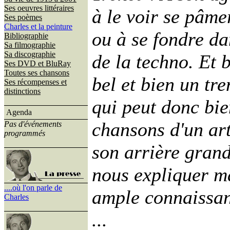
Ses oeuvres littéraires
à le voir se pâme
Ses poèmes
Charles et la peinture
ou à se fondre da
Bibliographie
Sa filmographie
Sa discographie
de la techno. Et b
Ses DVD et BluRay
Toutes ses chansons
bel et bien un tre
Ses récompenses et
distinctions
qui peut donc bie
Agenda
chansons d'un art
Pas d'événements
programmés
son arrière grand
nous expliquer ma
....où l'on parle de
ample connaissan
Charles
...