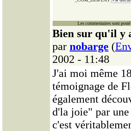
Les commentaires sont posté 
Bien sur qu'il y 
par
nobarge
(
Env
2002 - 11:48
J'ai moi même 18a
témoignage de Flo
également découve
d'la joie" par un
c'est véritableme