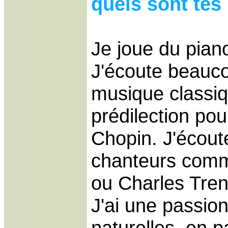
quels sont tes 
Je joue du pian
J'écoute beauco
musique classi
prédilection po
Chopin. J'écout
chanteurs comm
ou Charles Tren
J'ai une passio
naturelles, en pa