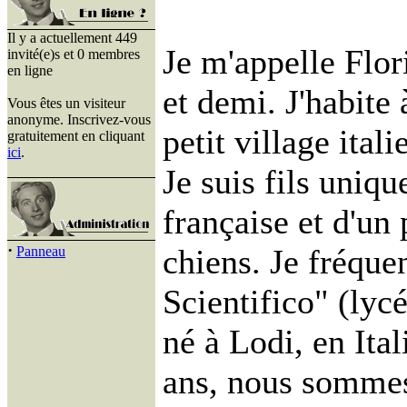
Il y a actuellement 449
Je m'appelle Flor
invité(e)s et 0 membres
en ligne
et demi. J'habite
Vous êtes un visiteur
anonyme. Inscrivez-vous
petit village ita
gratuitement en cliquant
ici
.
Je suis fils uniq
française et d'un 
·
chiens. Je fréque
Panneau
Scientifico" (lycé
né à Lodi, en Ital
ans, nous sommes