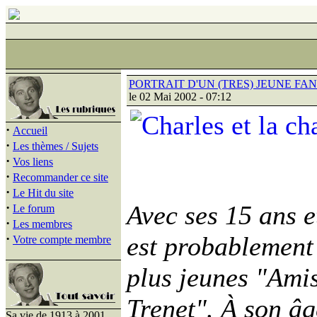
PORTRAIT D'UN (TRES) JEUNE FAN
le 02 Mai 2002 - 07:12
·
Accueil
·
Les thèmes / Sujets
·
Vos liens
·
Recommander ce site
·
Le Hit du site
·
Avec ses 15 ans e
Le forum
·
Les membres
·
est probablement 
Votre compte membre
plus jeunes "Ami
Trenet". À son âge
Sa vie de 1913 à 2001