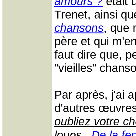
amours ?
était 
Trenet, ainsi q
chansons
, que 
père et qui m'en
faut dire que, pe
"vieilles" chans
Par après, j'ai 
d'autres œuvr
oubliez votre c
loups
,
De la fe