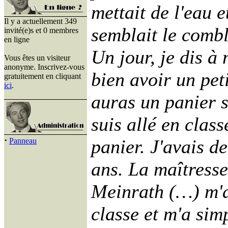
mettait de l'eau e
Il y a actuellement 349
semblait le comble
invité(e)s et 0 membres
en ligne
Un jour, je dis à
Vous êtes un visiteur
anonyme. Inscrivez-vous
bien avoir un pet
gratuitement en cliquant
ici
.
auras un panier s
suis allé en classe
·
panier. J'avais de
Panneau
ans. La maîtress
Meinrath (…) m'a
classe et m'a sim