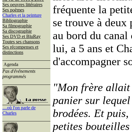
Ses oeuvres littéraires
fréquente la peti
Ses poèmes
Charles et la peinture
se trouve à deux 
Bibliographie
Sa filmographie
Sa discographie
au bord du canal 
Ses DVD et BluRay
Toutes ses chansons
lui, a 5 ans et Ch
Ses récompenses et
distinctions
d'accompagner son
Agenda
Pas d'événements
programmés
"Mon frère allait 
panier sur lequel 
....où l'on parle de
brodées. Et puis,
Charles
petites bouteille