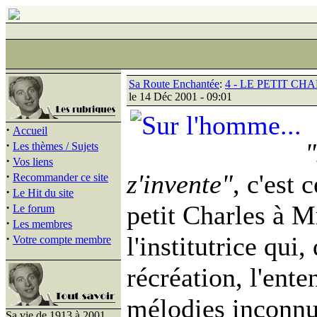
Sa Route Enchantée
:
4 - LE PETIT C
le 14 Déc 2001 - 09:01
·
Accueil
·
"
Les thèmes / Sujets
·
Vos liens
·
z'invente"
, c'est 
Recommander ce site
·
Le Hit du site
·
petit Charles à 
Le forum
·
Les membres
·
l'institutrice qui,
Votre compte membre
récréation, l'ent
mélodies inconnue
Sa vie de 1913 à 2001