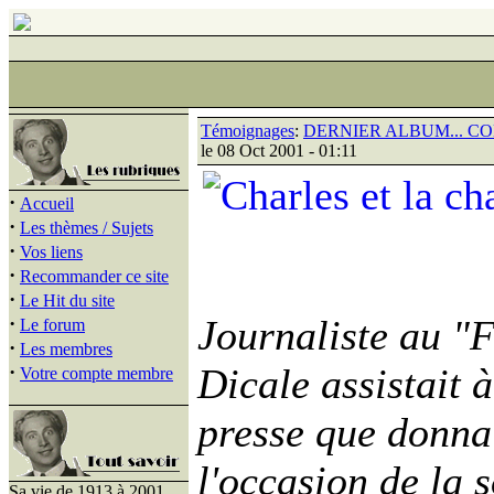
Témoignages
:
DERNIER ALBUM... C
le 08 Oct 2001 - 01:11
·
Accueil
·
Les thèmes / Sujets
·
Vos liens
·
Recommander ce site
·
Le Hit du site
·
Journaliste au "
Le forum
·
Les membres
·
Dicale assistait 
Votre compte membre
presse que donna
l'occasion de la 
Sa vie de 1913 à 2001