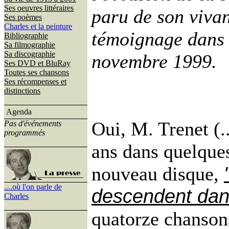
Ses oeuvres littéraires
paru de son vivant
Ses poèmes
Charles et la peinture
témoignage dans u
Bibliographie
Sa filmographie
Sa discographie
novembre 1999.
Ses DVD et BluRay
Toutes ses chansons
Ses récompenses et
distinctions
Agenda
Oui, M. Trenet (..
Pas d'événements
programmés
ans dans quelques 
nouveau disque,
....où l'on parle de
descendent dans
Charles
quatorze chansons