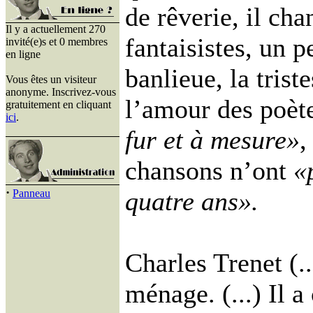
de rêverie, il cha
Il y a actuellement 270
fantaisistes, un p
invité(e)s et 0 membres
en ligne
banlieue, la trist
Vous êtes un visiteur
anonyme. Inscrivez-vous
l’amour des poète
gratuitement en cliquant
ici
.
fur et à mesure»
,
chansons n’ont
«
·
quatre ans».
Panneau
Charles Trenet (..
ménage. (...) Il a