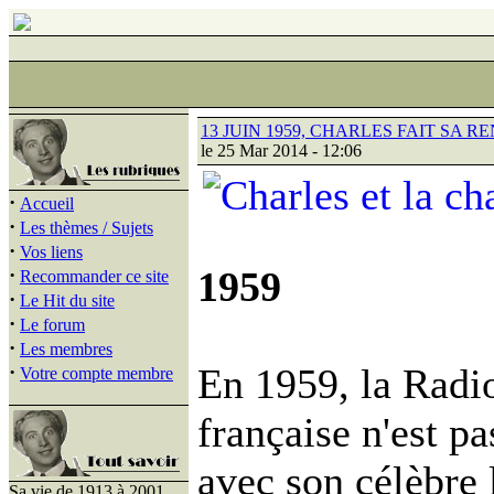
13 JUIN 1959, CHARLES FAIT SA RE
le 25 Mar 2014 - 12:06
·
Accueil
·
Les thèmes / Sujets
·
Vos liens
·
1959
Recommander ce site
·
Le Hit du site
·
Le forum
·
Les membres
·
En 1959, la Radio
Votre compte membre
française n'est p
avec son célèbre 
Sa vie de 1913 à 2001