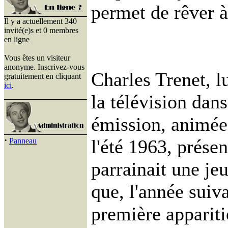
permet de rêver 
Il y a actuellement 340
invité(e)s et 0 membres
en ligne
Vous êtes un visiteur
anonyme. Inscrivez-vous
Charles Trenet, lu
gratuitement en cliquant
ici
.
la télévision dan
émission, animée
·
l'été 1963, présen
Panneau
parrainait une je
que, l'année suiva
première appariti