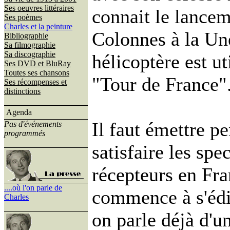
Ses oeuvres littéraires
connait le lance
Ses poèmes
Charles et la peinture
Colonnes à la Une
Bibliographie
Sa filmographie
Sa discographie
hélicoptère est u
Ses DVD et BluRay
Toutes ses chansons
"Tour de France"
Ses récompenses et
distinctions
Agenda
Il faut émettre p
Pas d'événements
programmés
satisfaire les spe
récepteurs en Fr
....où l'on parle de
commence à s'édif
Charles
on parle déjà d'u