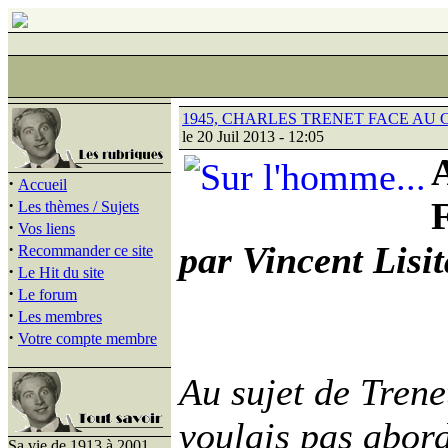
1945, CHARLES TRENET FACE AU 
le 20 Juil 2013 - 12:05
A
·
Accueil
·
Les thèmes / Sujets
·
Vos liens
·
par Vincent Lisit
Recommander ce site
·
Le Hit du site
·
Le forum
·
Les membres
·
Votre compte membre
Au sujet de Trene
voulais pas abord
Sa vie de 1913 à 2001