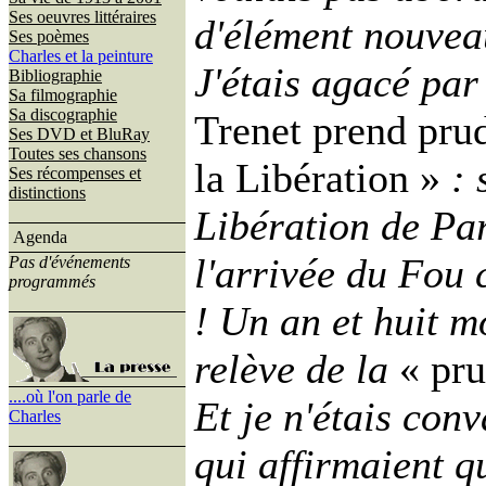
Ses oeuvres littéraires
d'élément nouvea
Ses poèmes
Charles et la peinture
J'étais agacé pa
Bibliographie
Sa filmographie
Sa discographie
Trenet prend pru
Ses DVD et BluRay
Toutes ses chansons
la Libération »
: 
Ses récompenses et
distinctions
Libération de Par
Agenda
l'arrivée du Fou 
Pas d'événements
programmés
! Un an et huit m
relève de la
« pr
....où l'on parle de
Et je n'étais con
Charles
qui affirmaient q