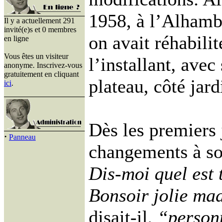
1958, à l’Alhambr
Il y a actuellement 291
invité(e)s et 0 membres
on avait réhabili
en ligne
Vous êtes un visiteur
l’installant, avec
anonyme. Inscrivez-vous
gratuitement en cliquant
plateau, côté jard
ici
.
Dès les premiers 
·
Panneau
changements à son
Dis-moi quel est
Bonsoir jolie m
disait-il,
“personn