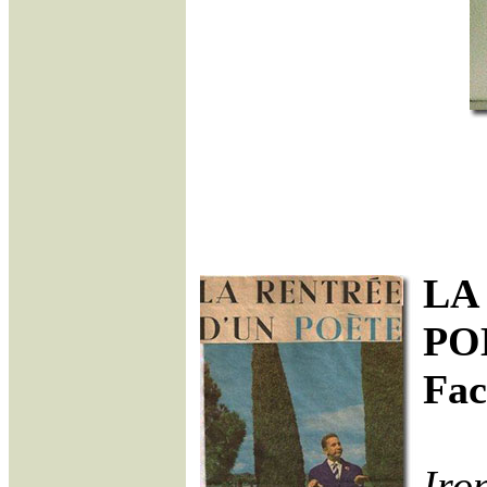
LA
POÈ
Fac
Iro