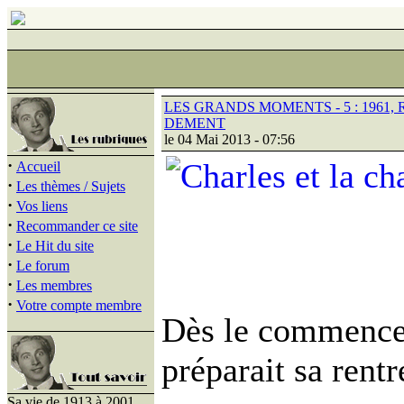
LES GRANDS MOMENTS - 5 : 1961, 
DEMENT
le 04 Mai 2013 - 07:56
·
Accueil
·
Les thèmes / Sujets
·
Vos liens
·
Recommander ce site
·
Le Hit du site
·
Le forum
·
Les membres
·
Votre compte membre
Dès le commence
préparait sa rentr
Sa vie de 1913 à 2001