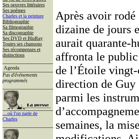
Ses oeuvres littéraires
Ses poèmes
Après avoir rodé
Charles et la peinture
Bibliographie
dizaine de jours 
Sa filmographie
Sa discographie
Ses DVD et BluRay
aurait quarante-hu
Toutes ses chansons
Ses récompenses et
affronta le public
distinctions
de l’Étoile vingt
Agenda
Pas d'événements
direction de Guy
programmés
parmi les instrum
d’accompagnemen
....où l'on parle de
Charles
semaines, la mise
modifications. Ai