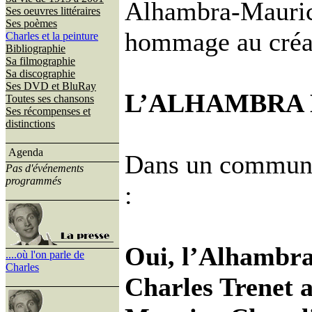
Alhambra-Mauric
Ses oeuvres littéraires
Ses poèmes
hommage au créa
Charles et la peinture
Bibliographie
Sa filmographie
Sa discographie
Ses DVD et BluRay
L’ALHAMBRA E
Toutes ses chansons
Ses récompenses et
distinctions
Agenda
Dans un communiq
Pas d'événements
programmés
:
Oui, l’Alhambra e
....où l'on parle de
Charles
Charles Trenet a