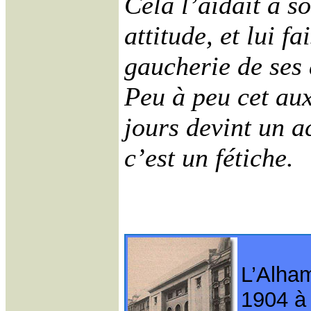
Cela l’aidait à s
attitude, et lui fa
gaucherie de ses 
Peu à peu cet aux
jours devint un a
c’est un fétiche.
L’Alha
1904 à