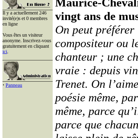
Maurice-Chevali
vingt ans de mus
Il y a actuellement 246
invité(e)s et 0 membres
en ligne
On peut préférer 
Vous êtes un visiteur
compositeur ou l
anonyme. Inscrivez-vous
gratuitement en cliquant
ici
.
chanteur ; une ch
vraie : depuis vi
Trenet. On l’aime
·
Panneau
poésie même, parc
même, parce qu’il
parce que chacun