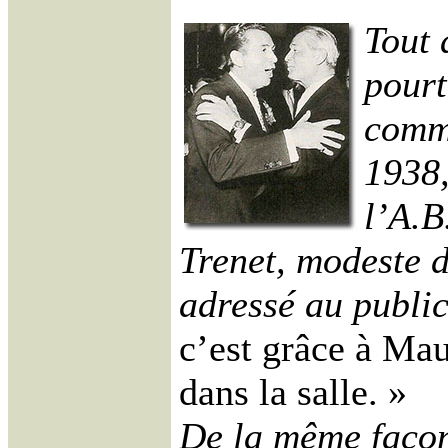
Tout 
pourt
comm
1938,
l’A.B
Trenet, modeste d
adressé au publi
c’est grâce à Mau
dans la salle. »
De la même façon 