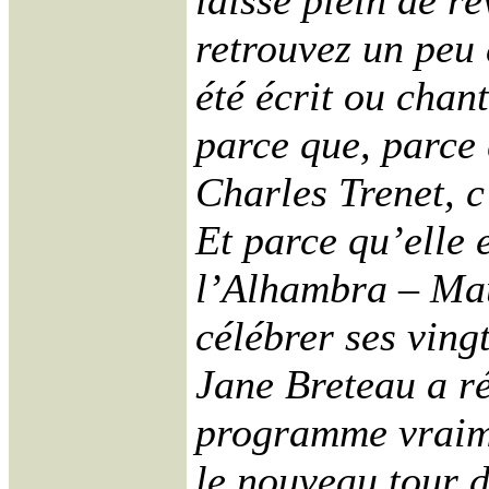
laisse plein de r
retrouvez un peu 
été écrit ou chan
parce que, parce
Charles Trenet, c
Et parce qu’elle e
l’Alhambra – Mau
célébrer ses ving
Jane Breteau a ré
programme vraime
le nouveau tour d