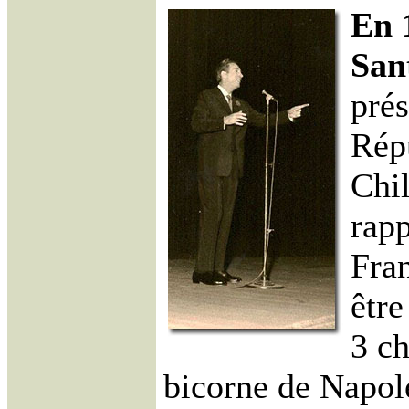
En 
San
prés
Rép
Chil
rapp
Fra
être
3 ch
bicorne de Napolé