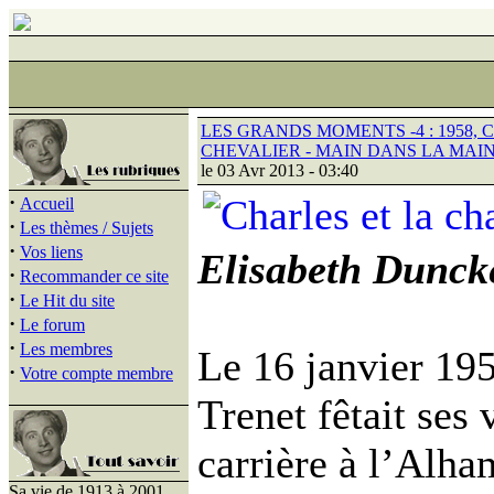
LES GRANDS MOMENTS -4 : 1958
CHEVALIER - MAIN DANS LA MAIN
le 03 Avr 2013 - 03:40
·
Accueil
·
Les thèmes / Sujets
·
Vos liens
Elisabeth Dunck
·
Recommander ce site
·
Le Hit du site
·
Le forum
·
Les membres
Le 16 janvier 19
·
Votre compte membre
Trenet fêtait ses 
carrière à l’Alha
Sa vie de 1913 à 2001