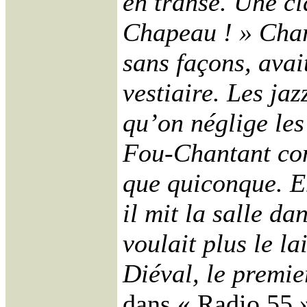
en transe. Une c
Chapeau ! » Char
sans façons, avai
vestiaire. Les ja
qu’on néglige le
Fou-Chantant con
que quiconque. E
il mit la salle d
voulait plus le la
Diéval, le premie
dans « Radio 55 »