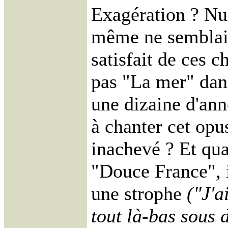
Exagération ? Nul
même ne semblai
satisfait de ces c
pas "La mer" dan
une dizaine d'ann
à chanter cet opu
inachevé ? Et quan
"Douce France", i
une strophe
("J'a
tout là-bas sous d