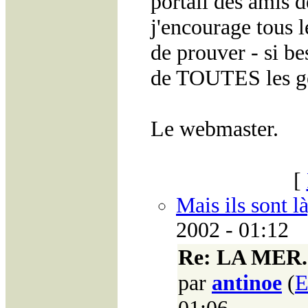
portail des amis 
j'encourage tous l
de prouver - si be
de TOUTES les gé
Le webmaster.
[
Mais ils sont là
2002 - 01:12
Re: LA MER
par
antinoe
(
E