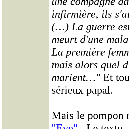
une compagne dan
infirmière, ils s'
(…) La guerre est 
meurt d'une mala
La première femme
mais alors quel dr
marient…"
Et to
sérieux papal.
Mais le pompon r
"Eve"
. Le texte,