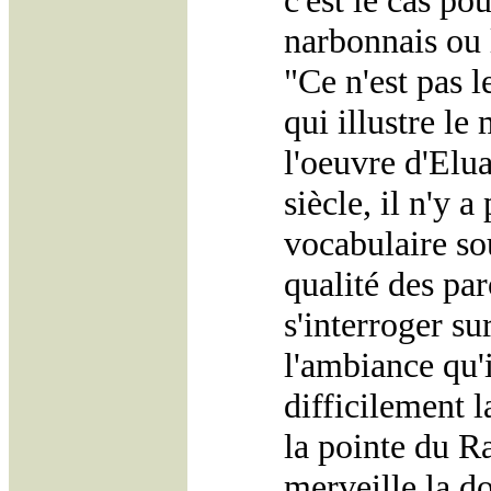
c'est le cas po
narbonnais ou 
"Ce n'est pas l
qui illustre le
l'oeuvre d'Elu
siècle, il n'y 
vocabulaire so
qualité des par
s'interroger su
l'ambiance qu'i
difficilement l
la pointe du Ra
merveille la d