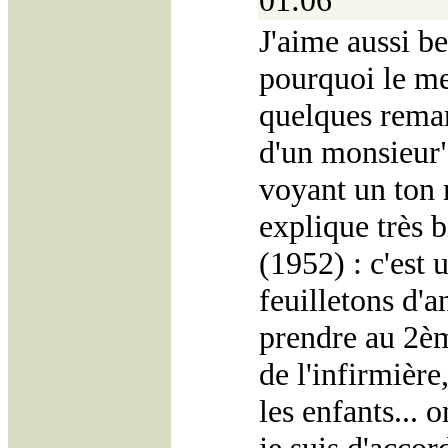
01:06
J'aime aussi b
pourquoi le me
quelques remar
d'un monsieur":
voyant un ton 
explique très b
(1952) : c'est 
feuilletons d'a
prendre au 2èm
de l'infirmièr
les enfants... 