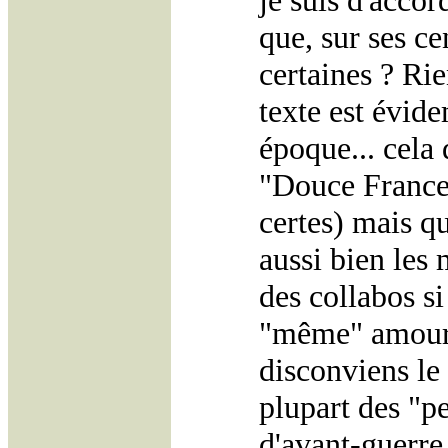
je suis d'accor
que, sur ses ce
certaines ? Rie
texte est évid
époque... cela
"Douce France"
certes) mais q
aussi bien les 
des collabos si
"même" amour d
disconviens le 
plupart des "p
d'avant-guerre