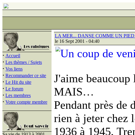
LA MER... DANSE COMME UN PIED 
le 16 Sept 2001 - 04:40
·
Accueil
·
Les thèmes / Sujets
·
Vos liens
·
J'aime beaucoup 
Recommander ce site
·
Le Hit du site
·
MAIS…
Le forum
·
Les membres
·
Pendant près de d
Votre compte membre
rien à jeter chez
1936 à 1945, Tren
Sa vie de 1913 à 2001