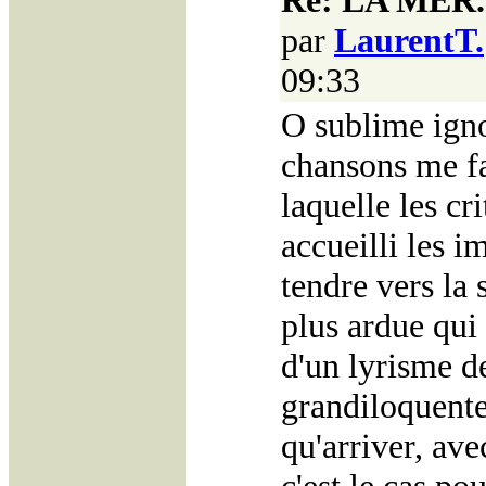
Re: LA MER
par
LaurentT.
09:33
O sublime ign
chansons me fa
laquelle les cr
accueilli les 
tendre vers la s
plus ardue qui 
d'un lyrisme d
grandiloquente
qu'arriver, av