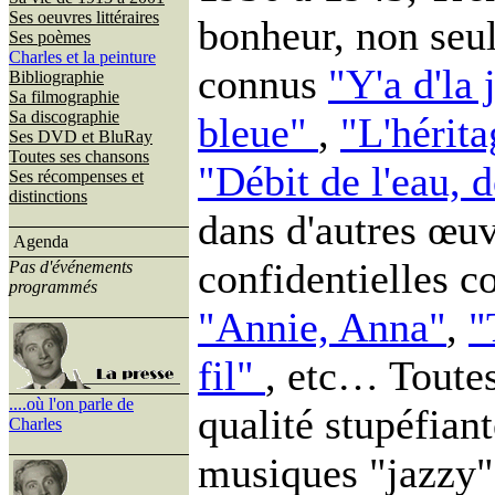
Ses oeuvres littéraires
bonheur, non seul
Ses poèmes
Charles et la peinture
connus
"Y'a d'la 
Bibliographie
Sa filmographie
Sa discographie
bleue"
,
"L'hérita
Ses DVD et BluRay
Toutes ses chansons
"Débit de l'eau, d
Ses récompenses et
distinctions
dans d'autres œuv
Agenda
confidentielles
Pas d'événements
programmés
"Annie, Anna"
,
"
fil"
, etc… Toute
....où l'on parle de
qualité stupéfiant
Charles
musiques "jazzy"