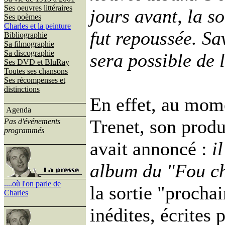
Ses oeuvres littéraires
jours avant, la so
Ses poèmes
Charles et la peinture
fut repoussée. Sa
Bibliographie
Sa filmographie
Sa discographie
sera possible de 
Ses DVD et BluRay
Toutes ses chansons
Ses récompenses et
distinctions
En effet, au mom
Agenda
Trenet, son prod
Pas d'événements
programmés
avait annoncé :
i
album du "Fou ch
....où l'on parle de
la sortie "procha
Charles
inédites, écrites 