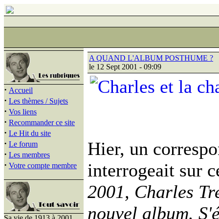
A QUAND L'ALBUM POSTHUME ?
le 12 Sept 2001 - 09:09
·
Accueil
·
Les thèmes / Sujets
·
Vos liens
·
Recommander ce site
·
Le Hit du site
·
Hier, un corresp
Le forum
·
Les membres
·
interrogeait sur c
Votre compte membre
2001, Charles Tre
nouvel album. S'
Sa vie de 1913 à 2001