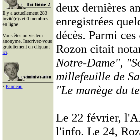
deux dernières an
Il y a actuellement 283
enregistrées que
invité(e)s et 0 membres
en ligne
décès. Parmi ces 
Vous êtes un visiteur
anonyme. Inscrivez-vous
Rozon citait not
gratuitement en cliquant
ici
.
Notre-Dame", "So
millefeuille de S
·
"Le manège du te
Panneau
Le 22 février, l'
l'info. Le 24, Ro