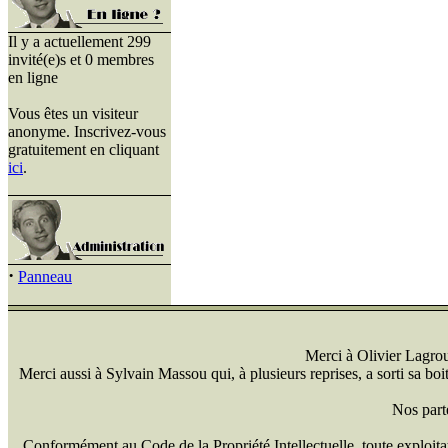
Il y a actuellement 299
invité(e)s et 0 membres
en ligne
Vous êtes un visiteur
anonyme. Inscrivez-vous
gratuitement en cliquant
ici
.
·
Panneau
Merci à Olivier Lagrou 
Merci aussi à Sylvain Massou qui, à plusieurs reprises, a sorti sa bo
Nos part
Conformément au Code de la Propriété Intellectuelle, toute exploitati