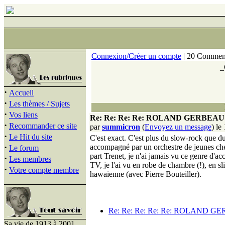
Connexion/Créer un compte
| 20 Comment
_
·
Accueil
·
Les thèmes / Sujets
·
Vos liens
Re: Re: Re: Re: ROLAND GERBEA
·
Recommander ce site
par
summicron
(
Envoyez un message
) le
·
Le Hit du site
C'est exact. C'est plus du slow-rock que du
·
accompagné par un orchestre de jeunes cheve
Le forum
part Trenet, je n'ai jamais vu ce genre d'acc
·
Les membres
TV, je l'ai vu en robe de chambre (!), en 
·
Votre compte membre
hawaienne (avec Pierre Bouteiller).
Re: Re: Re: Re: Re: ROLAND 
Sa vie de 1913 à 2001