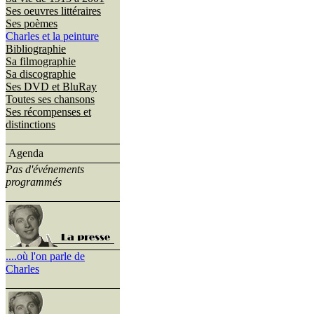
Ses oeuvres littéraires
Ses poèmes
Charles et la peinture
Bibliographie
Sa filmographie
Sa discographie
Ses DVD et BluRay
Toutes ses chansons
Ses récompenses et
distinctions
Agenda
Pas d'événements
programmés
....où l'on parle de
Charles