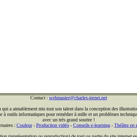
Contact :
webmaster@charles-trenet.net
qui a aimablement mis tout son talent dans la conception des illustratio
ite à outils informatiques pour remédier à mille et un problèmes technique
avec un très grand sourire !
enaires :
Couleur
-
Production vidéo
-
Conseils e-learning
-
Théâtre en e
on (représentation ou reproduction) de tout ou partie du site internet est