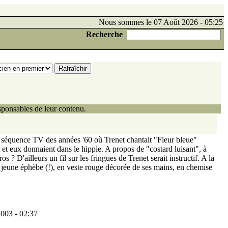
Nous sommes le 07 Août 2026 - 05:25
Recherche
ponsables de leur contenu.
une séquence TV des années '60 où Trenet chantait "Fleur bleue"
 et eux donnaient dans le hippie. A propos de "costard luisant", à
s ? D'ailleurs un fil sur les fringues de Trenet serait instructif. A la
 jeune éphèbe (!), en veste rouge décorée de ses mains, en chemise
2003 - 02:37