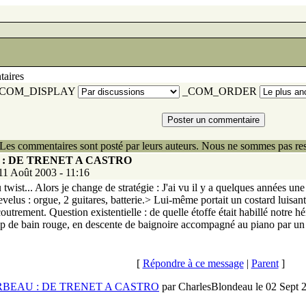
aires
COM_DISPLAY
_COM_ORDER
Les commentaires sont posté par leurs auteurs. Nous ne sommes pas res
U : DE TRENET A CASTRO
 11 Août 2003 - 11:16
 twist... Alors je change de stratégie : J'ai vu il y a quelques années 
lus : orgue, 2 guitares, batterie.> Lui-même portait un costard luisant
outrement. Question existentielle : de quelle étoffe était habillé notre héro
slip de bain rouge, en descente de baignoire accompagné au piano par un
[
Répondre à ce message
|
Parent
]
GERBEAU : DE TRENET A CASTRO
par CharlesBlondeau le 02 Sept 