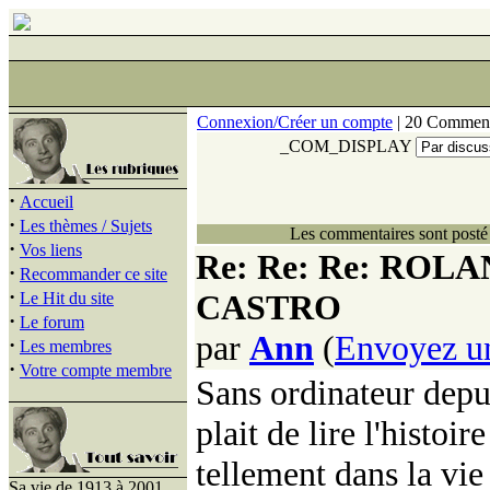
Connexion/Créer un compte
| 20 Comment
_COM_DISPLAY
·
Accueil
·
Les thèmes / Sujets
Les commentaires sont posté 
·
Vos liens
Re: Re: Re: ROL
·
Recommander ce site
·
CASTRO
Le Hit du site
·
Le forum
par
Ann
(
Envoyez u
·
Les membres
·
Votre compte membre
Sans ordinateur depui
plait de lire l'histoi
tellement dans la vie 
Sa vie de 1913 à 2001