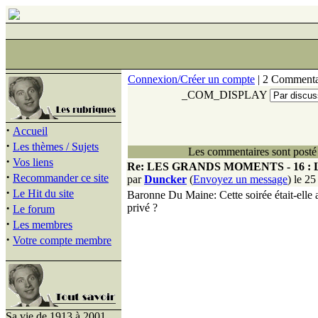
Connexion/Créer un compte
| 2 Commenta
_COM_DISPLAY
·
Accueil
·
Les thèmes / Sujets
Les commentaires sont posté 
·
Vos liens
Re: LES GRANDS MOMENTS - 16 :
·
Recommander ce site
par
Duncker
(
Envoyez un message
) le 2
·
Le Hit du site
Baronne Du Maine: Cette soirée était-elle a
·
privé ?
Le forum
·
Les membres
·
Votre compte membre
Sa vie de 1913 à 2001