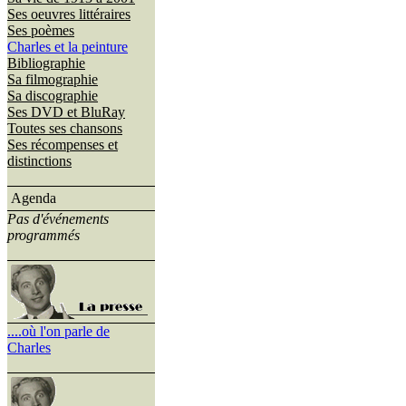
Ses oeuvres littéraires
Ses poèmes
Charles et la peinture
Bibliographie
Sa filmographie
Sa discographie
Ses DVD et BluRay
Toutes ses chansons
Ses récompenses et
distinctions
Agenda
Pas d'événements
programmés
....où l'on parle de
Charles