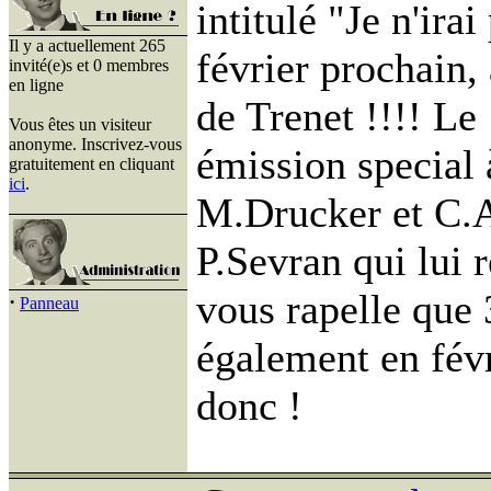
intitulé "Je n'ira
Il y a actuellement 265
février prochain,
invité(e)s et 0 membres
en ligne
de Trenet !!!! Le
Vous êtes un visiteur
anonyme. Inscrivez-vous
émission special 
gratuitement en cliquant
ici
.
M.Drucker et C.A
P.Sevran qui lui 
vous rapelle que 
·
Panneau
également en févr
donc !