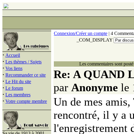
Connexion/Créer un compte
| 4 Commenta
_COM_DISPLAY
·
Accueil
·
Les thèmes / Sujets
Les commentaires sont posté 
·
Vos liens
Re: A QUAND
·
Recommander ce site
·
Le Hit du site
par
Anonyme
le 
·
Le forum
·
Les membres
Un de mes amis, 
·
Votre compte membre
rencontré, il y a
l'enregistrement 
Sa vie de 1913 à 2001