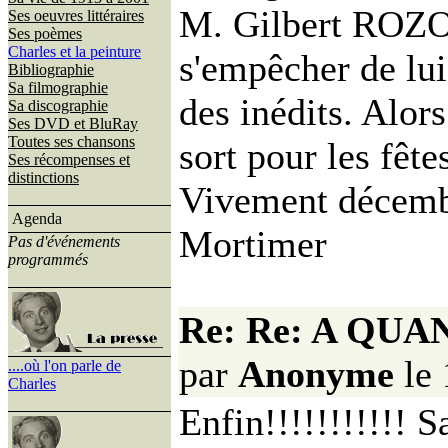
M. Gilbert ROZO
Ses oeuvres littéraires
Ses poèmes
Charles et la peinture
s'empêcher de lu
Bibliographie
Sa filmographie
des inédits. Alors
Sa discographie
Ses DVD et BluRay
Toutes ses chansons
sort pour les fête
Ses récompenses et
distinctions
Vivement décemb
Agenda
Mortimer
Pas d'événements
programmés
Re: Re: A QU
par
Anonyme
le 
....où l'on parle de
Charles
Enfin!!!!!!!!!!! S