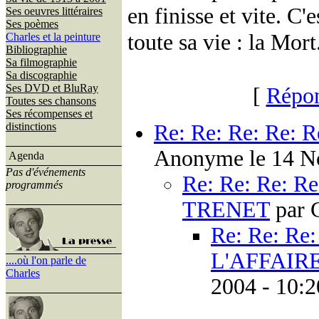
en finisse et vite. C'
Ses oeuvres littéraires
Ses poèmes
toute sa vie : la Mort
Charles et la peinture
Bibliographie
Sa filmographie
Sa discographie
Ses DVD et BluRay
[
Répon
Toutes ses chansons
Ses récompenses et
distinctions
Re: Re: Re: Re:
Anonyme le 14 No
Agenda
Pas d'événements
Re: Re: Re: R
programmés
TRENET
par 
Re: Re: Re:
L'AFFAIR
....où l'on parle de
Charles
2004 - 10:2