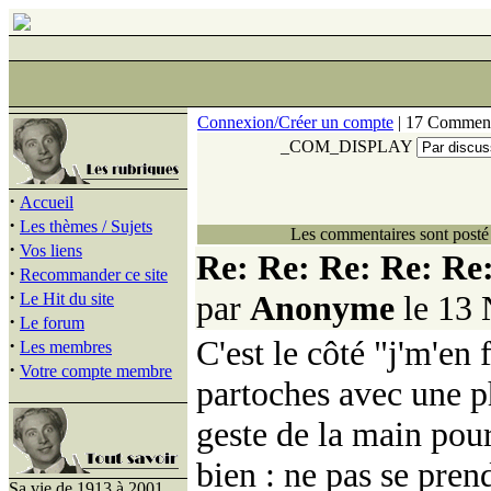
Connexion/Créer un compte
| 17 Comment
_COM_DISPLAY
·
Accueil
·
Les thèmes / Sujets
Les commentaires sont posté 
·
Vos liens
Re: Re: Re: Re: 
·
Recommander ce site
·
par
Anonyme
le 13 
Le Hit du site
·
Le forum
C'est le côté "j'm'en 
·
Les membres
·
Votre compte membre
partoches avec une p
geste de la main pour
bien : ne pas se pren
Sa vie de 1913 à 2001