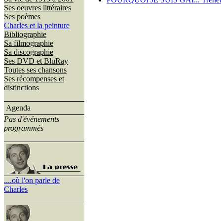
Ses oeuvres littéraires
Ses poèmes
Charles et la peinture
Bibliographie
Sa filmographie
Sa discographie
Ses DVD et BluRay
Toutes ses chansons
Ses récompenses et
distinctions
Agenda
Pas d'événements
programmés
....où l'on parle de
Charles