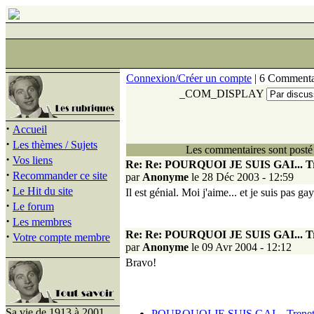
Connexion/Créer un compte
| 6 Commenta
_COM_DISPLAY
·
Accueil
·
Les thèmes / Sujets
Les commentaires sont posté 
·
Vos liens
Re: Re: POURQUOI JE SUIS GAI... Tre
·
Recommander ce site
par
Anonyme
le 28 Déc 2003 - 12:59
·
Le Hit du site
Il est génial. Moi j'aime... et je suis pas ga
·
Le forum
·
Les membres
Re: Re: POURQUOI JE SUIS GAI... Tre
·
Votre compte membre
par
Anonyme
le 09 Avr 2004 - 12:12
Bravo!
Sa vie de 1913 à 2001
POURQUOI JE SUIS GAI... Trenet e