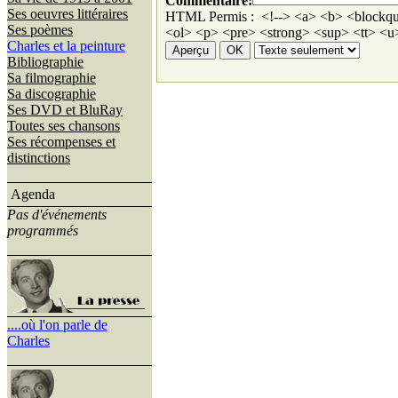
Commentaire:
Ses oeuvres littéraires
HTML Permis : <!--> <a> <b> <blockqu
Ses poèmes
<ol> <p> <pre> <strong> <sup> <tt> <u>
Charles et la peinture
Bibliographie
Sa filmographie
Sa discographie
Ses DVD et BluRay
Toutes ses chansons
Ses récompenses et
distinctions
Agenda
Pas d'événements
programmés
....où l'on parle de
Charles