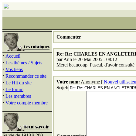
Commenter
Re: Re: CHARLES EN ANGLETER
·
Accueil
par Ann le 20 Mai 2005 - 08:12
·
Les thèmes / Sujets
Merci beaucoup, Pascal, d'avoir consulté
·
Vos liens
·
Recommander ce site
·
Votre nom:
Anonyme [
Nouvel utilisateu
Le Hit du site
Sujet:
·
Le forum
·
Les membres
·
Votre compte membre
Sa vie de 1913 à 2001