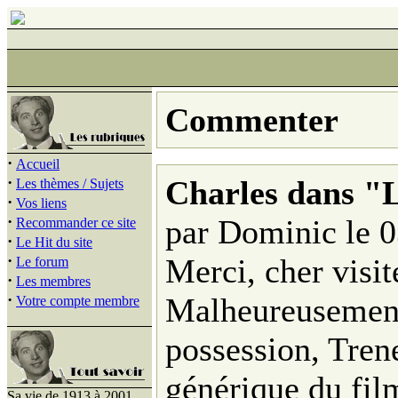
Commenter
·
Accueil
·
Charles dans "
Les thèmes / Sujets
·
Vos liens
·
par Dominic le 
Recommander ce site
·
Le Hit du site
·
Merci, cher visit
Le forum
·
Les membres
·
Malheureusement
Votre compte membre
possession, Trene
générique du fi
Sa vie de 1913 à 2001