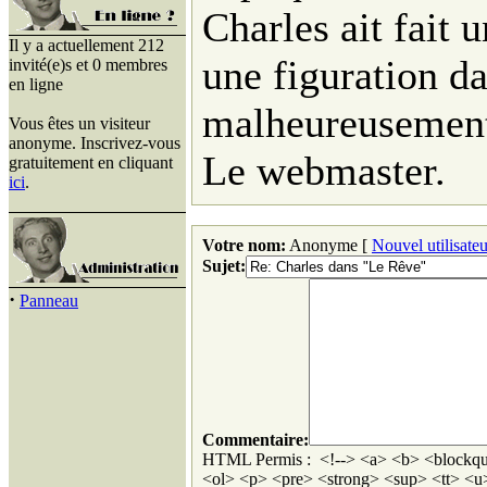
Charles ait fait 
Il y a actuellement 212
une figuration da
invité(e)s et 0 membres
en ligne
malheureusement
Vous êtes un visiteur
anonyme. Inscrivez-vous
Le webmaster.
gratuitement en cliquant
ici
.
Votre nom:
Anonyme [
Nouvel utilisateu
Sujet:
·
Panneau
Commentaire:
HTML Permis : <!--> <a> <b> <blockqu
<ol> <p> <pre> <strong> <sup> <tt> <u>