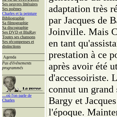
Ses oeuvres littéraires
adaptation très r
Ses poèmes
Charles et la peinture
par Jacques de B
Bibliographie
Sa filmographie
Sa discographie
Joinville. Mais C
Ses DVD et BluRay
Toutes ses chansons
en tant qu'assist
Ses récompenses et
distinctions
prestation à ce p
Agenda
après avoir été u
Pas d'événements
programmés
d'accessoiriste. 
connut un grand 
....où l'on parle de
Bargy et Jacques
Charles
l'époque. Mainten