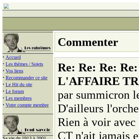
Commenter
·
Accueil
·
Re: Re: Re: Re:
Les thèmes / Sujets
·
Vos liens
·
L'AFFAIRE T
Recommander ce site
·
Le Hit du site
·
par summicron l
Le forum
·
Les membres
·
D'ailleurs l'orche
Votre compte membre
Rien à voir ave
CT n'ait jamais 
Sa vie de 1913 à 2001