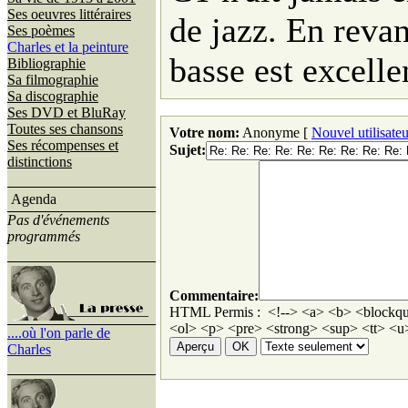
Ses oeuvres littéraires
de jazz. En reva
Ses poèmes
Charles et la peinture
basse est excell
Bibliographie
Sa filmographie
Sa discographie
Ses DVD et BluRay
Toutes ses chansons
Votre nom:
Anonyme [
Nouvel utilisateu
Ses récompenses et
Sujet:
distinctions
Agenda
Pas d'événements
programmés
Commentaire:
HTML Permis : <!--> <a> <b> <blockqu
<ol> <p> <pre> <strong> <sup> <tt> <u>
....où l'on parle de
Charles