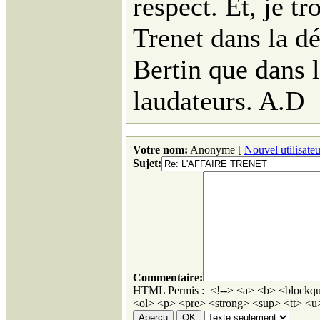
respect. Et, je t
Trenet dans la d
Bertin que dans 
laudateurs. A.D
Votre nom:
Anonyme [
Nouvel utilisateu
Sujet:
Commentaire:
HTML Permis : <!--> <a> <b> <blockqu
<ol> <p> <pre> <strong> <sup> <tt> <u>