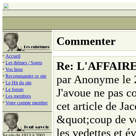
Commenter
·
Accueil
·
Re: L'AFFAIR
Les thèmes / Sujets
·
Vos liens
·
par Anonyme le 
Recommander ce site
·
Le Hit du site
·
J'avoue ne pas c
Le forum
·
Les membres
·
cet article de Ja
Votre compte membre
&quot;coup de ve
les vedettes et év
Sa vie de 1913 à 2001