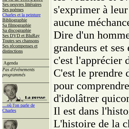
Ses oeuvres littéraires
s'exprimer à leur
Ses poèmes
Charles et la peinture
aucune méchancet
Bibliographie
Sa filmographie
Sa discographie
Dire d'un homme
Ses DVD et BluRay
Toutes ses chansons
grandeurs et ses 
Ses récompenses et
distinctions
c'est l'apprécier
Agenda
C'est le prendre
Pas d'événements
programmés
pour comprendre c
d'idolâtrer quico
....où l'on parle de
Il est dans l'hist
Charles
L'histoire de la 