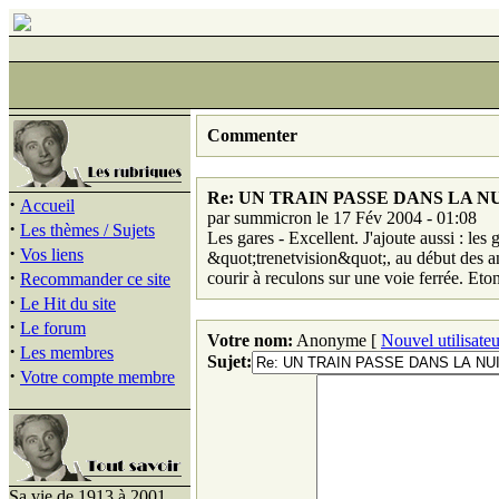
Commenter
Re: UN TRAIN PASSE DANS LA N
·
Accueil
par summicron le 17 Fév 2004 - 01:08
·
Les thèmes / Sujets
Les gares - Excellent. J'ajoute aussi : le
·
Vos liens
&quot;trenetvision&quot;, au début des an
·
courir à reculons sur une voie ferrée. Eto
Recommander ce site
·
Le Hit du site
·
Le forum
Votre nom:
Anonyme [
Nouvel utilisateu
·
Les membres
Sujet:
·
Votre compte membre
Sa vie de 1913 à 2001