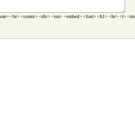
ote> <br> <center> <div> <em> <embed> <font> <h1> <hr> <i> <img>