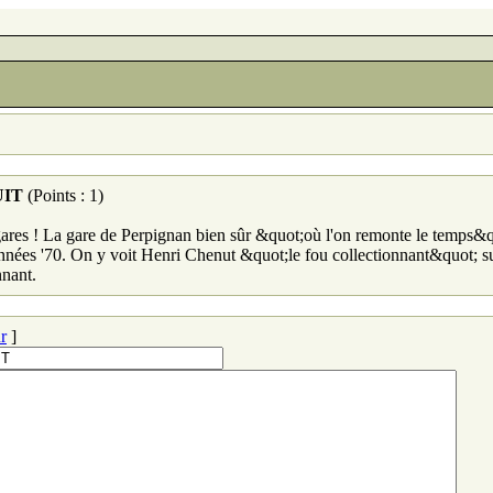
UIT
(Points : 1)
s gares ! La gare de Perpignan bien sûr &quot;où l'on remonte le temps&qu
nées '70. On y voit Henri Chenut &quot;le fou collectionnant&quot; sur 
nnant.
r
]