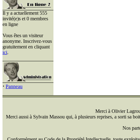
Il y a actuellement 555
invité(e)s et 0 membres
en ligne
Vous êtes un visiteur
anonyme. Inscrivez-vous
gratuitement en cliquant
ici
.
·
Panneau
Merci à Olivier Lagrou 
Merci aussi à Sylvain Massou qui, à plusieurs reprises, a sorti sa bo
Nos part
Conformément au Code de la Propriété Intellectuelle, toute exploitati