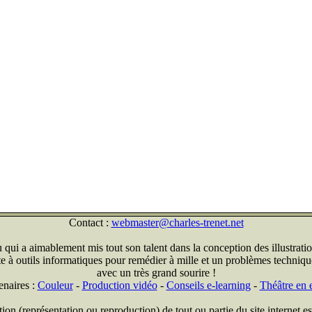
Contact :
webmaster@charles-trenet.net
qui a aimablement mis tout son talent dans la conception des illustratio
ite à outils informatiques pour remédier à mille et un problèmes technique
avec un très grand sourire !
enaires :
Couleur
-
Production vidéo
-
Conseils e-learning
-
Théâtre en e
on (représentation ou reproduction) de tout ou partie du site internet est