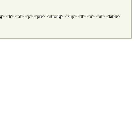
 <li> <ol> <p> <pre> <strong> <sup> <tt> <u> <ul> <table>