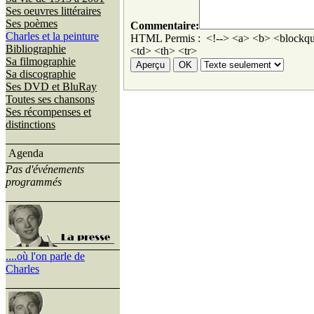
Ses oeuvres littéraires
Ses poèmes
Commentaire:
Charles et la peinture
HTML Permis : <!--> <a> <b> <blockqu
Bibliographie
<td> <th> <tr>
Sa filmographie
Sa discographie
Ses DVD et BluRay
Toutes ses chansons
Ses récompenses et
distinctions
Agenda
Pas d'événements
programmés
....où l'on parle de
Charles