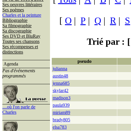
Ses oeuvres littéraires
Ses poèmes
Charles et la peinture
[
O
|
P
|
Q
|
R
|
S
Bibliographie
Sa filmographie
Sa discographie
Ses DVD et BluRay
Trié par : [
Toutes ses chansons
Ses récompenses et
distinctions
pseudo
Agenda
julianna
Pas d'événements
programmés
austin48
jenna685
skylar42
madison3
paula939
....où l'on parle de
Charles
miriam89
brady805
elsa783