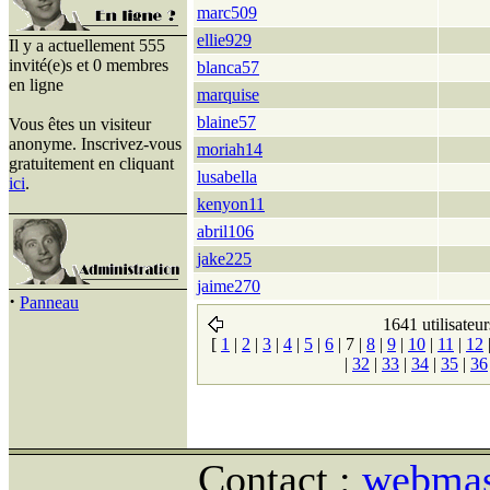
marc509
ellie929
Il y a actuellement 555
invité(e)s et 0 membres
blanca57
en ligne
marquise
blaine57
Vous êtes un visiteur
anonyme. Inscrivez-vous
moriah14
gratuitement en cliquant
lusabella
ici
.
kenyon11
abril106
jake225
jaime270
·
Panneau
1641 utilisateur
[
1
|
2
|
3
|
4
|
5
|
6
|
7
|
8
|
9
|
10
|
11
|
12
|
32
|
33
|
34
|
35
|
36
Contact :
webmast