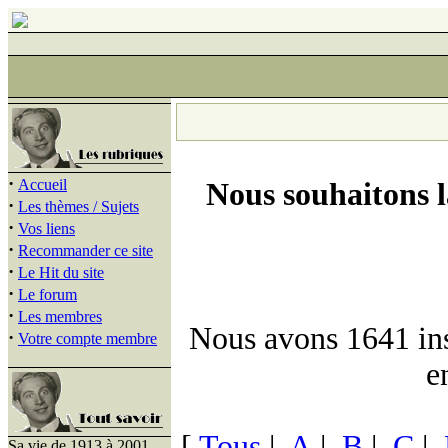
·
Accueil
Nous souhaitons 
·
Les thèmes / Sujets
·
Vos liens
·
Recommander ce site
·
Le Hit du site
·
Le forum
·
Les membres
Nous avons 1641 insc
·
Votre compte membre
e
[
Tous
|
A
|
B
|
C
|
Sa vie de 1913 à 2001