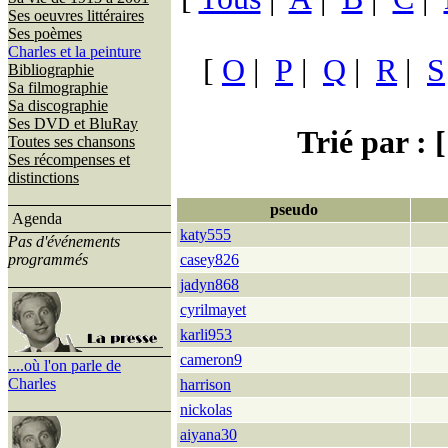
Ses oeuvres littéraires
Ses poèmes
Charles et la peinture
[
O
|
P
|
Q
|
R
|
S
Bibliographie
Sa filmographie
Sa discographie
Ses DVD et BluRay
Trié par : [
Toutes ses chansons
Ses récompenses et
distinctions
pseudo
Agenda
katy555
Pas d'événements
programmés
casey826
jadyn868
cyrilmayet
karli953
cameron9
....où l'on parle de
Charles
harrison
nickolas
aiyana30