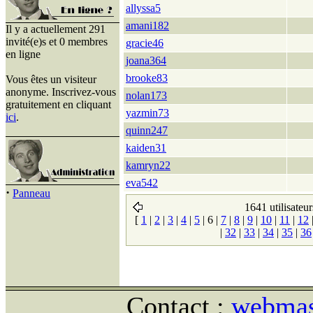
allyssa5
amani182
Il y a actuellement 291
invité(e)s et 0 membres
gracie46
en ligne
joana364
brooke83
Vous êtes un visiteur
anonyme. Inscrivez-vous
nolan173
gratuitement en cliquant
yazmin73
ici
.
quinn247
kaiden31
kamryn22
eva542
·
Panneau
1641 utilisateur
[
1
|
2
|
3
|
4
|
5
|
6
|
7
|
8
|
9
|
10
|
11
|
12
|
32
|
33
|
34
|
35
|
36
Contact :
webmast