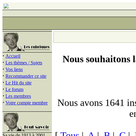
·
Accueil
Nous souhaitons 
·
Les thèmes / Sujets
·
Vos liens
·
Recommander ce site
·
Le Hit du site
·
Le forum
·
Les membres
Nous avons 1641 insc
·
Votre compte membre
e
[
Tous
|
A
|
B
|
C
|
Sa vie de 1913 à 2001