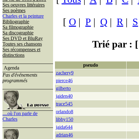
Ses oeuvres littéraires
Ses poèmes
Charles et la peinture
[
O
|
P
|
Q
|
R
|
S
Bibliographie
Sa filmographie
Sa discographie
Ses DVD et BluRay
Trié par : [
Toutes ses chansons
Ses récompenses et
distinctions
pseudo
Agenda
zachery9
Pas d'événements
programmés
pierce46
gilberto
jaiden40
trace545
orlando8
....où l'on parle de
Charles
libby150
jaida644
adrian46