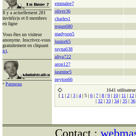
emmalee7
oliver36
Il y a actuellement 281
invité(e)s et 0 membres
charles1
en ligne
regan680
madyson5
Vous êtes un visiteur
anonyme. Inscrivez-vous
junior65
gratuitement en cliquant
rayna638
ici
.
aliya722
aron127
jasmine5
peyton66
·
Panneau
1641 utilisateur
[
1
|
2
|
3
|
4
|
5
|
6
|
7
|
8
|
9
|
10
|
11
|
12
|
32
|
33
|
34
|
35
|
36
Contact :
webmast