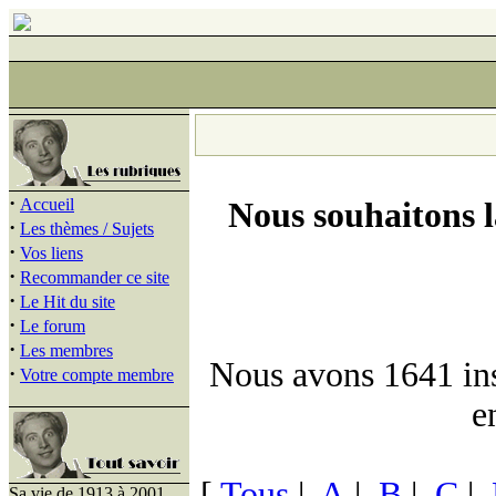
·
Accueil
Nous souhaitons 
·
Les thèmes / Sujets
·
Vos liens
·
Recommander ce site
·
Le Hit du site
·
Le forum
·
Les membres
Nous avons 1641 insc
·
Votre compte membre
e
[
Tous
|
A
|
B
|
C
|
Sa vie de 1913 à 2001