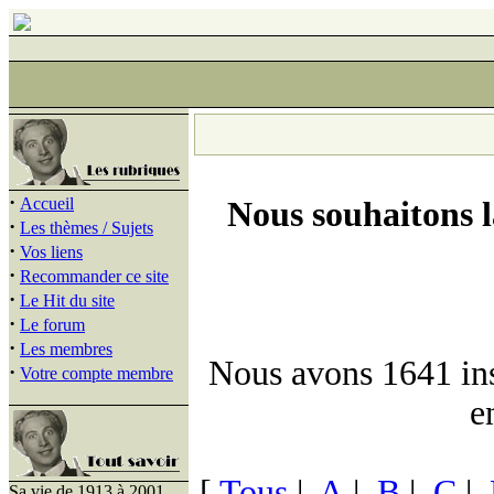
·
Accueil
Nous souhaitons 
·
Les thèmes / Sujets
·
Vos liens
·
Recommander ce site
·
Le Hit du site
·
Le forum
·
Les membres
Nous avons 1641 insc
·
Votre compte membre
e
[
Tous
|
A
|
B
|
C
|
Sa vie de 1913 à 2001