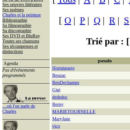
Ses oeuvres littéraires
Ses poèmes
Charles et la peinture
[
O
|
P
|
Q
|
R
|
S
Bibliographie
Sa filmographie
Sa discographie
Ses DVD et BluRay
Trié par : [
Toutes ses chansons
Ses récompenses et
distinctions
pseudo
Agenda
Hormiguero
Pas d'événements
programmés
Beuzac
BenDechamps
Gigi
dededoc
Berny
....où l'on parle de
Charles
MARIETOURNELLE
MaryJane
vico