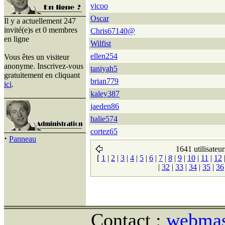
vicoo
Oscar
Il y a actuellement 247
invité(e)s et 0 membres
Chris67140@
en ligne
Wilfist
ellen254
Vous êtes un visiteur
anonyme. Inscrivez-vous
taniyah5
gratuitement en cliquant
brian779
ici
.
kaley387
jaeden86
halie574
cortez65
·
Panneau
1641 utilisateur
[
1
|
2
|
3
|
4
|
5
|
6
|
7
|
8
|
9
|
10
|
11
|
12
|
32
|
33
|
34
|
35
|
36
Contact :
webmast