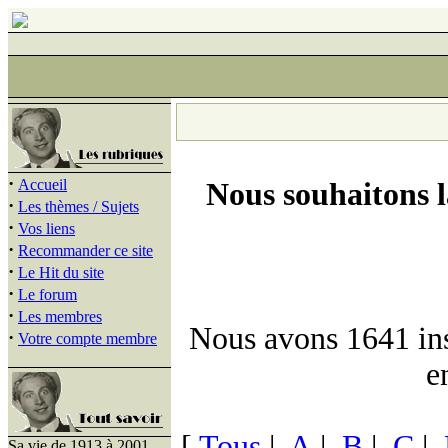
·
Accueil
Nous souhaitons 
·
Les thèmes / Sujets
·
Vos liens
·
Recommander ce site
·
Le Hit du site
·
Le forum
·
Les membres
Nous avons 1641 insc
·
Votre compte membre
e
[
Tous
|
A
|
B
|
C
|
Sa vie de 1913 à 2001