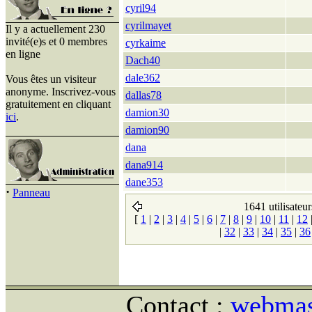
cyril94
cyrilmayet
Il y a actuellement 230
invité(e)s et 0 membres
cyrkaime
en ligne
Dach40
dale362
Vous êtes un visiteur
anonyme. Inscrivez-vous
dallas78
gratuitement en cliquant
damion30
ici
.
damion90
dana
dana914
dane353
·
Panneau
1641 utilisateur
[
1
|
2
|
3
|
4
|
5
|
6
|
7
|
8
|
9
|
10
|
11
|
12
|
32
|
33
|
34
|
35
|
36
Contact :
webmast