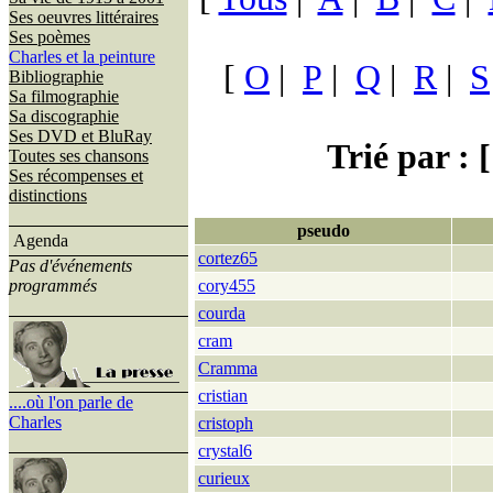
Ses oeuvres littéraires
Ses poèmes
Charles et la peinture
[
O
|
P
|
Q
|
R
|
S
Bibliographie
Sa filmographie
Sa discographie
Ses DVD et BluRay
Trié par : [
Toutes ses chansons
Ses récompenses et
distinctions
pseudo
Agenda
cortez65
Pas d'événements
programmés
cory455
courda
cram
Cramma
cristian
....où l'on parle de
Charles
cristoph
crystal6
curieux