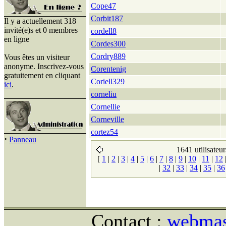
Cope47
Corbit187
Il y a actuellement 318
invité(e)s et 0 membres
cordell8
en ligne
Cordes300
Cordry889
Vous êtes un visiteur
anonyme. Inscrivez-vous
Corentenig
gratuitement en cliquant
Coriell329
ici
.
corneliu
Cornellie
Corneville
cortez54
·
Panneau
1641 utilisateur
[
1
|
2
|
3
|
4
|
5
|
6
|
7
|
8
|
9
|
10
|
11
|
12
|
32
|
33
|
34
|
35
|
36
Contact :
webmast