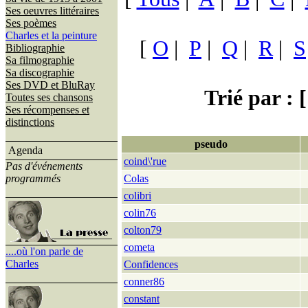
Ses oeuvres littéraires
Ses poèmes
Charles et la peinture
[
O
|
P
|
Q
|
R
|
S
Bibliographie
Sa filmographie
Sa discographie
Ses DVD et BluRay
Trié par : [
Toutes ses chansons
Ses récompenses et
distinctions
pseudo
Agenda
coind\'rue
Pas d'événements
programmés
Colas
colibri
colin76
colton79
cometa
....où l'on parle de
Charles
Confidences
conner86
constant