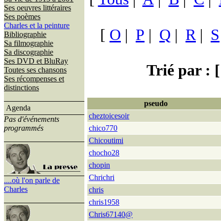
Ses oeuvres littéraires
Ses poèmes
Charles et la peinture
[
O
|
P
|
Q
|
R
|
S
Bibliographie
Sa filmographie
Sa discographie
Ses DVD et BluRay
Trié par : [
Toutes ses chansons
Ses récompenses et
distinctions
pseudo
Agenda
cheztoicesoir
Pas d'événements
programmés
chico770
Chicoutimi
chocho28
chopin
Chrichri
....où l'on parle de
Charles
chris
chris1958
Chris67140@