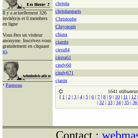
christia
christianparis
Il y a actuellement 326
invité(e)s et 0 membres
Christophe
en ligne
Chrystoph
chupa
Vous êtes un visiteur
anonyme. Inscrivez-vous
ciambi
gratuitement en cliquant
ciera84
ici
.
cierra61
cindy60
cindy671
cjanin
·
Panneau
1641 utilisateur
[
1
|
2
|
3
|
4
|
5
|
6
|
7
|
8
|
9
|
10
|
11
|
12
|
32
|
33
|
34
|
35
|
36
Contact :
webmast