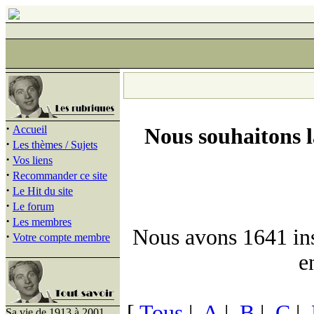
·
Accueil
Nous souhaitons 
·
Les thèmes / Sujets
·
Vos liens
·
Recommander ce site
·
Le Hit du site
·
Le forum
·
Les membres
Nous avons 1641 insc
·
Votre compte membre
e
[
Tous
|
A
|
B
|
C
|
Sa vie de 1913 à 2001