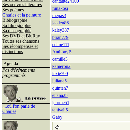
cantante24100
Ses oeuvres littéraires
funakosi
Ses poèmes
Charles et la peinture
mepas3
Bibliographie
jaeden86
Sa filmographie
kaley387
Sa discographie
Ses DVD et BluRay
brian779
Toutes ses chansons
celine111
Ses récompenses et
distinctions
AnthonyB
camille3
Agenda
kameron2
Pas d'événements
lexie799
programmés
juliana5
quinten7
eliana25
jerome51
....où l'on parle de
taniyah5
Charles
Gaby