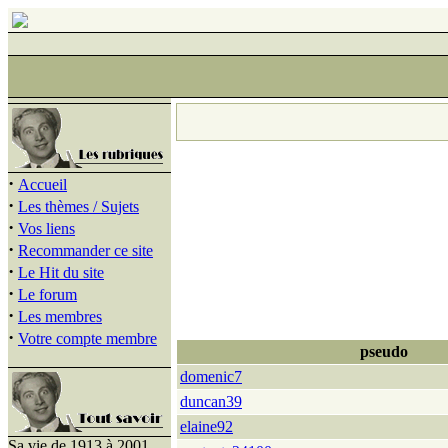
·
Accueil
·
Les thèmes / Sujets
·
Vos liens
·
Recommander ce site
·
Le Hit du site
·
Le forum
·
Les membres
·
Votre compte membre
pseudo
domenic7
duncan39
elaine92
Sa vie de 1913 à 2001