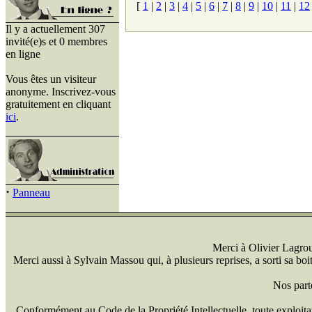
[
1
|
2
|
3
|
4
|
5
|
6
|
7
|
8
|
9
|
10
|
11
|
12
Il y a actuellement 307
invité(e)s et 0 membres
en ligne
Vous êtes un visiteur
anonyme. Inscrivez-vous
gratuitement en cliquant
ici
.
·
Panneau
Merci à Olivier Lagrou 
Merci aussi à Sylvain Massou qui, à plusieurs reprises, a sorti sa bo
Nos part
Conformément au Code de la Propriété Intellectuelle, toute exploitati