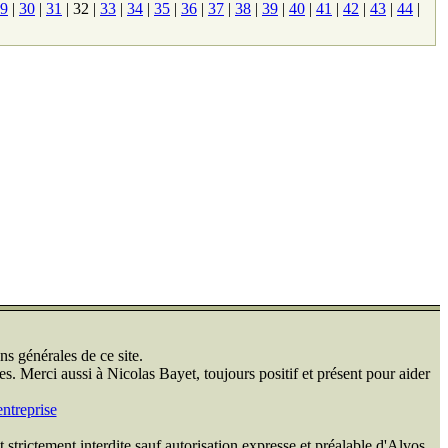
9
|
30
|
31
|
32
|
33
|
34
|
35
|
36
|
37
|
38
|
39
|
40
|
41
|
42
|
43
|
44
|
ns générales de ce site.
s. Merci aussi à Nicolas Bayet, toujours positif et présent pour aider
ntreprise
 strictement interdite sauf autorisation expresse et préalable d'Alvos