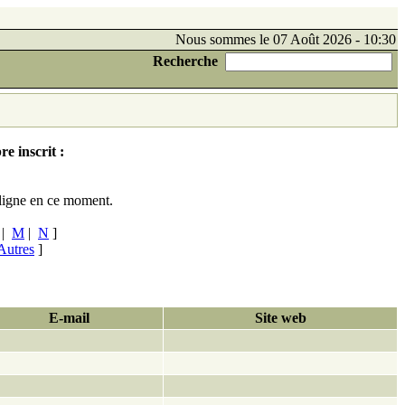
Nous sommes le 07 Août 2026 - 10:30
Recherche
e inscrit :
ligne en ce moment.
|
M
|
N
]
Autres
]
E-mail
Site web