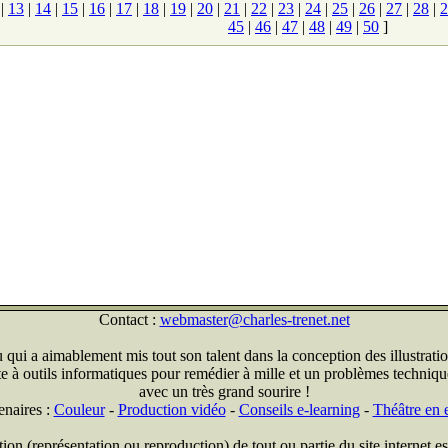
|
13
|
14
|
15
|
16
|
17
|
18
|
19
|
20
|
21
|
22
|
23
|
24
|
25
|
26
|
27
|
28
|
2
45
|
46
|
47
|
48
|
49
|
50
]
Contact :
webmaster@charles-trenet.net
qui a aimablement mis tout son talent dans la conception des illustratio
ite à outils informatiques pour remédier à mille et un problèmes technique
avec un très grand sourire !
enaires :
Couleur
-
Production vidéo
-
Conseils e-learning
-
Théâtre en e
on (représentation ou reproduction) de tout ou partie du site internet est