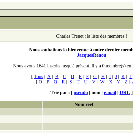
Charles Trenet : la liste des membres !
Nous souhaitons la bienvenue à notre dernier membr
JacquesRenou
Nous avons 1641 inscrits jusqu'à présent. Il y a 0
membre(s) en 
[
Tous
|
A
|
B
|
C
|
D
|
E
|
F
|
G
|
H
|
I
|
J
|
K
|
L
[
O
|
P
|
Q
|
R
|
S
|
T
|
U
|
V
|
W
|
X
|
Y
|
Z
|
Trié par : [
pseudo
|
nom |
e-mail
|
URL
]
Nom réel