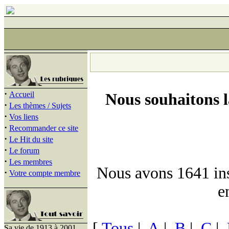
·
Accueil
Nous souhaitons 
·
Les thèmes / Sujets
·
Vos liens
·
Recommander ce site
·
Le Hit du site
·
Le forum
·
Les membres
Nous avons 1641 insc
·
Votre compte membre
e
[
Tous
|
A
|
B
|
C
|
Sa vie de 1913 à 2001