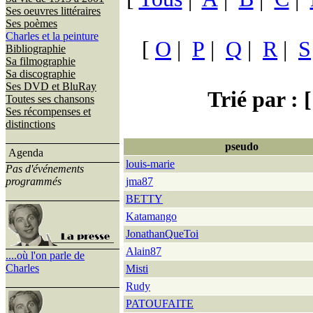
Ses oeuvres littéraires
Ses poèmes
Charles et la peinture
[
O
|
P
|
Q
|
R
|
S
Bibliographie
Sa filmographie
Sa discographie
Ses DVD et BluRay
Trié par : [
Toutes ses chansons
Ses récompenses et
distinctions
pseudo
Agenda
louis-marie
Pas d'événements
programmés
jma87
BETTY
Katamango
JonathanQueToi
Alain87
....où l'on parle de
Charles
Misti
Rudy
PATOUFAITE