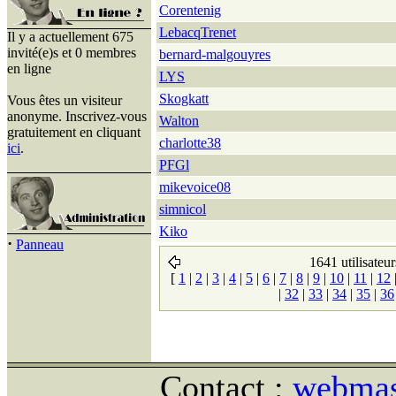
Corentenig
LebacqTrenet
Il y a actuellement 675
invité(e)s et 0 membres
bernard-malgouyres
en ligne
LYS
Skogkatt
Vous êtes un visiteur
anonyme. Inscrivez-vous
Walton
gratuitement en cliquant
charlotte38
ici
.
PFGl
mikevoice08
simnicol
Kiko
·
Panneau
1641 utilisateur
[
1
|
2
|
3
|
4
|
5
|
6
|
7
|
8
|
9
|
10
|
11
|
12
|
32
|
33
|
34
|
35
|
36
Contact :
webmast