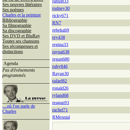
rahul833
Ses oeuvres littéraires
rodney30
Ses poèmes
Charles et la peinture
ricky671
Bibliographie
RN7
Sa filmographie
rebekah9
Sa discographie
Ses DVD et BluRay
rey438
Toutes ses chansons
regina33
Ses récompenses et
distinctions
rayna638
regan680
Agenda
ruby846
Pas d'événements
Rayan30
programmés
rafael82
ronald26
ryland68
reagan93
....où l'on parle de
rachel71
Charles
RMesnial