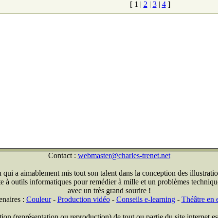
[
1
|
2
|
3
|
4
]
Contact :
webmaster@charles-trenet.net
qui a aimablement mis tout son talent dans la conception des illustratio
ite à outils informatiques pour remédier à mille et un problèmes technique
avec un très grand sourire !
enaires :
Couleur
-
Production vidéo
-
Conseils e-learning
-
Théâtre en e
on (représentation ou reproduction) de tout ou partie du site internet est