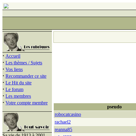
·
Accueil
·
Les thèmes / Sujets
·
Vos liens
·
Recommander ce site
·
Le Hit du site
·
Le forum
·
Les membres
·
Votre compte membre
pseudo
robocatcasino
rachael2
reanna85
Sa vie de 1913 à 2001