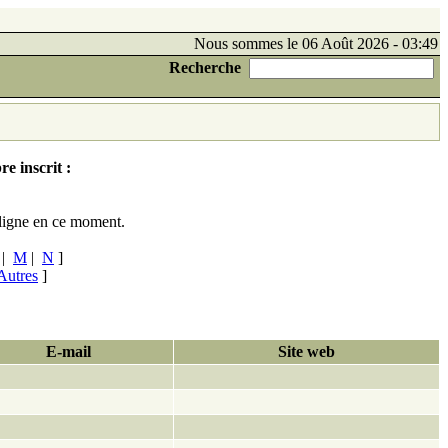
Nous sommes le 06 Août 2026 - 03:49
Recherche
e inscrit :
ligne en ce moment.
|
M
|
N
]
Autres
]
E-mail
Site web