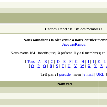
Charles Trenet : la liste des membres !
Nous souhaitons la bienvenue à notre dernier membr
JacquesRenou
Nous avons 1641 inscrits jusqu'à présent. Il y a 0
membre(s) en 
[
Tous
|
A
|
B
|
C
|
D
|
E
|
F
|
G
|
H
|
I
|
J
|
K
|
L
[
O
|
P
|
Q
|
R
|
S
|
T
|
U
|
V
|
W
|
X
|
Y
|
Z
|
Trié par : [
pseudo
|
nom |
e-mail
|
URL
]
Nom réel