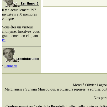
Il y a actuellement 297
invité(e)s et 0 membres
en ligne
Vous êtes un visiteur
anonyme. Inscrivez-vous
gratuitement en cliquant
ici
.
·
Panneau
Merci à Olivier Lagrou 
Merci aussi à Sylvain Massou qui, à plusieurs reprises, a sorti sa bo
Nos part
Conformément au Code de la Propriété Intellectuelle, toute exploitati