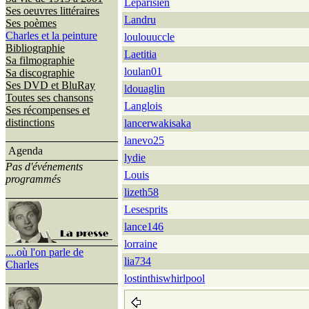
Leparisien
Ses oeuvres littéraires
Landru
Ses poèmes
Charles et la peinture
loulouuccle
Bibliographie
Laetitia
Sa filmographie
loulan01
Sa discographie
Ses DVD et BluRay
ldouaglin
Toutes ses chansons
Langlois
Ses récompenses et
distinctions
lancerwakisaka
lanevo25
Agenda
lydie
Pas d'événements
Louis
programmés
lizeth58
Lesesprits
lance146
lorraine
....où l'on parle de
lia734
Charles
lostinthiswhirlpool