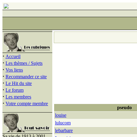
·
Accueil
·
Les thèmes / Sujets
·
Vos liens
·
Recommander ce site
·
Le Hit du site
·
Le forum
·
Les membres
·
Votre compte membre
pseudo
louise
lulucom
lebarbare
Sa vie de 1913 à 2001