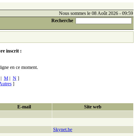
Nous sommes le 08 Août 2026 - 09:59
Recherche
e inscrit :
ligne en ce moment.
|
M
|
N
]
Autres
]
E-mail
Site web
Skynet.be