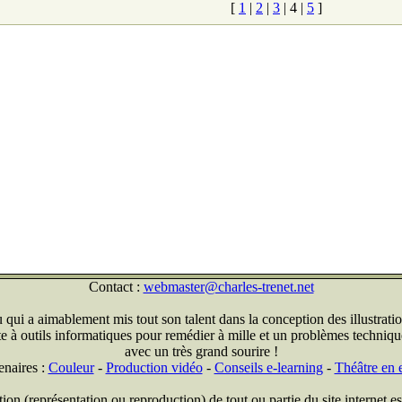
[
1
|
2
|
3
|
4
|
5
]
Contact :
webmaster@charles-trenet.net
qui a aimablement mis tout son talent dans la conception des illustratio
ite à outils informatiques pour remédier à mille et un problèmes technique
avec un très grand sourire !
enaires :
Couleur
-
Production vidéo
-
Conseils e-learning
-
Théâtre en e
on (représentation ou reproduction) de tout ou partie du site internet est