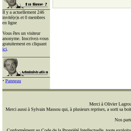
Il y a actuellement 246
invité(e)s et 0 membres
en ligne
Vous êtes un visiteur
anonyme. Inscrivez-vous
gratuitement en cliquant
ici
.
·
Panneau
Merci à Olivier Lagrou 
Merci aussi à Sylvain Massou qui, à plusieurs reprises, a sorti sa bo
Nos part
Conformément au Code de la Propriété Intellectuelle, toute exploitati