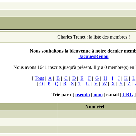
Charles Trenet : la liste des membres !
Nous souhaitons la bienvenue à notre dernier membr
JacquesRenou
Nous avons 1641 inscrits jusqu'à présent. Il y a 0
membre(s) en 
[
Tous
|
A
|
B
|
C
|
D
|
E
|
F
|
G
|
H
|
I
|
J
|
K
|
L
[
O
|
P
|
Q
|
R
|
S
|
T
|
U
|
V
|
W
|
X
|
Y
|
Z
|
Trié par : [
pseudo
|
nom
|
e-mail |
URL
]
Nom réel