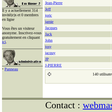
Jean-Pierre
Jeff
Il y a actuellement 314
invité(e)s et 0 membres
joric
en ligne
jamie
Jacques
Vous êtes un visiteur
anonyme. Inscrivez-vous
Jack
gratuitement en cliquant
John
ici
.
josy
jacquy
JP
J-PIERRE
·
Panneau
140 utilisate
Contact :
webmast