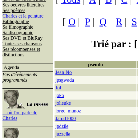
Ses oeuvres littéraires
Ses poèmes
Charles et la peinture
[
O
|
P
|
Q
|
R
|
S
Bibliographie
Sa filmographie
Sa discographie
Ses DVD et BluRay
Trié par : [
Toutes ses chansons
Ses récompenses et
distinctions
pseudo
Agenda
Jean-No
Pas d'événements
programmés
jpsgwada
Jol
joko
jolieuke
jorge_munoz
....où l'on parle de
Charles
Jarod1000
jpdzile
juzzella