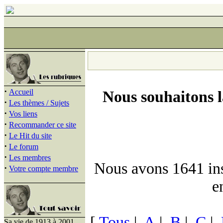
·
Accueil
Nous souhaitons 
·
Les thèmes / Sujets
·
Vos liens
·
Recommander ce site
·
Le Hit du site
·
Le forum
·
Les membres
Nous avons 1641 insc
·
Votre compte membre
e
[
Tous
|
A
|
B
|
C
|
Sa vie de 1913 à 2001