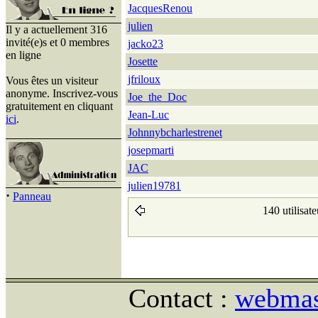
JacquesRenou
julien
Il y a actuellement 316
invité(e)s et 0 membres
jacko23
en ligne
Josette
jfriloux
Vous êtes un visiteur
anonyme. Inscrivez-vous
Joe_the_Doc
gratuitement en cliquant
Jean-Luc
ici
.
Johnnybcharlestrenet
josepmarti
JAC
julien19781
·
Panneau
140 utilisate
Contact :
webmast