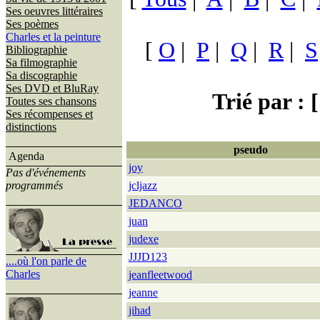
Ses oeuvres littéraires
Ses poèmes
Charles et la peinture
[
O
|
P
|
Q
|
R
|
S
Bibliographie
Sa filmographie
Sa discographie
Ses DVD et BluRay
Trié par : [
Toutes ses chansons
Ses récompenses et
distinctions
pseudo
Agenda
joy
Pas d'événements
programmés
jcljazz
JEDANCO
juan
judexe
JJJD123
....où l'on parle de
Charles
jeanfleetwood
jeanne
jihad