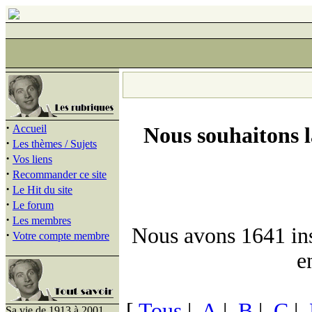
·
Accueil
Nous souhaitons 
·
Les thèmes / Sujets
·
Vos liens
·
Recommander ce site
·
Le Hit du site
·
Le forum
·
Les membres
Nous avons 1641 insc
·
Votre compte membre
e
[
Tous
|
A
|
B
|
C
|
Sa vie de 1913 à 2001