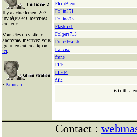
FleurBleue
Follin251
Il y a actuellement 207
invité(e)s et 0 membres
Follin893
en ligne
Flask551
Folgers713
Vous êtes un visiteur
anonyme. Inscrivez-vous
FranzJoseph
gratuitement en cliquant
francisc
ici
.
frans
FFF
fifie34
fifie
·
Panneau
60 utilisate
Contact :
webmast