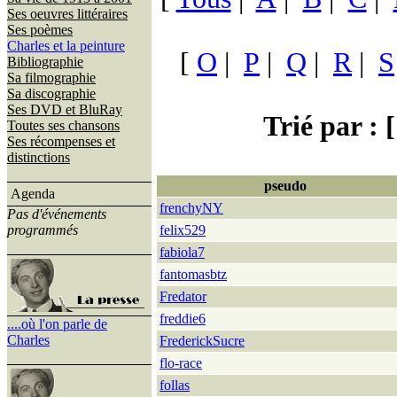
Ses oeuvres littéraires
Ses poèmes
Charles et la peinture
[
O
|
P
|
Q
|
R
|
S
Bibliographie
Sa filmographie
Sa discographie
Ses DVD et BluRay
Trié par : [
Toutes ses chansons
Ses récompenses et
distinctions
pseudo
Agenda
frenchyNY
Pas d'événements
programmés
felix529
fabiola7
fantomasbtz
Fredator
freddie6
....où l'on parle de
Charles
FrederickSucre
flo-race
follas