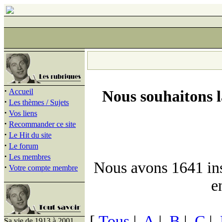
·
Accueil
Nous souhaitons 
·
Les thèmes / Sujets
·
Vos liens
·
Recommander ce site
·
Le Hit du site
·
Le forum
·
Les membres
Nous avons 1641 insc
·
Votre compte membre
e
[
Tous
|
A
|
B
|
C
|
Sa vie de 1913 à 2001