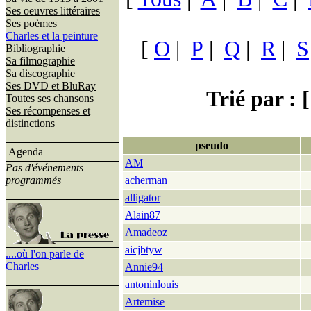
Ses oeuvres littéraires
Ses poèmes
Charles et la peinture
[
O
|
P
|
Q
|
R
|
S
Bibliographie
Sa filmographie
Sa discographie
Ses DVD et BluRay
Trié par : [
Toutes ses chansons
Ses récompenses et
distinctions
pseudo
Agenda
AM
Pas d'événements
programmés
acherman
alligator
Alain87
Amadeoz
aicjbtyw
....où l'on parle de
Charles
Annie94
antoninlouis
Artemise