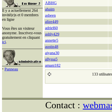
ABHG
ahaim
Il y a actuellement 264
invité(e)s et 0 membres
asbeen
en ligne
alize449
adriel60
Vous êtes un visiteur
anonyme. Inscrivez-vous
ashly429
gratuitement en cliquant
annette5
ici
.
austin48
aiyana30
allyssa5
amani182
·
Panneau
133 utilisate
Contact :
webmast