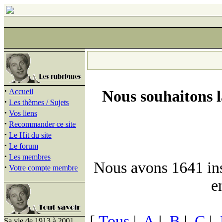
·
Accueil
Nous souhaitons 
·
Les thèmes / Sujets
·
Vos liens
·
Recommander ce site
·
Le Hit du site
·
Le forum
·
Les membres
Nous avons 1641 insc
·
Votre compte membre
e
[
Tous
|
A
|
B
|
C
|
Sa vie de 1913 à 2001