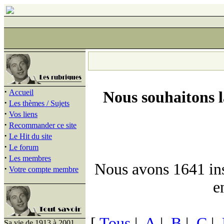
·
Accueil
Nous souhaitons 
·
Les thèmes / Sujets
·
Vos liens
·
Recommander ce site
·
Le Hit du site
·
Le forum
·
Les membres
Nous avons 1641 insc
·
Votre compte membre
e
[
Tous
|
A
|
B
|
C
|
Sa vie de 1913 à 2001