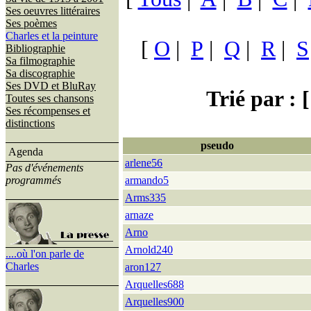
Ses oeuvres littéraires
Ses poèmes
Charles et la peinture
[
O
|
P
|
Q
|
R
|
S
Bibliographie
Sa filmographie
Sa discographie
Ses DVD et BluRay
Trié par : [
Toutes ses chansons
Ses récompenses et
distinctions
pseudo
Agenda
arlene56
Pas d'événements
programmés
armando5
Arms335
arnaze
Arno
Arnold240
....où l'on parle de
Charles
aron127
Arquelles688
Arquelles900