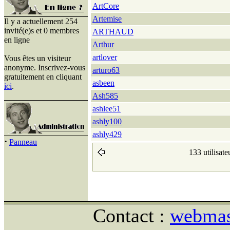
ArtCore
Artemise
Il y a actuellement 254
invité(e)s et 0 membres
ARTHAUD
en ligne
Arthur
artlover
Vous êtes un visiteur
anonyme. Inscrivez-vous
arturo63
gratuitement en cliquant
asbeen
ici
.
Ash585
ashlee51
ashly100
ashly429
·
Panneau
133 utilisate
Contact :
webmast