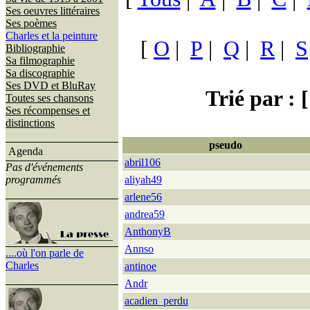
Ses oeuvres littéraires
Ses poèmes
Charles et la peinture
[
O
|
P
|
Q
|
R
|
S
Bibliographie
Sa filmographie
Sa discographie
Ses DVD et BluRay
Trié par : [
Toutes ses chansons
Ses récompenses et
distinctions
pseudo
Agenda
abril106
Pas d'événements
programmés
aliyah49
arlene56
andrea59
AnthonyB
Annso
....où l'on parle de
Charles
antinoe
Andr
acadien_perdu