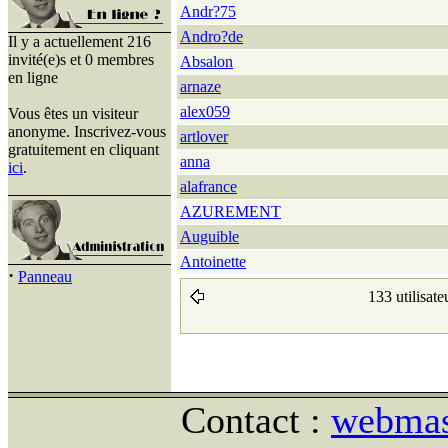
Andr?75
Andro?de
Il y a actuellement 216
invité(e)s et 0 membres
Absalon
en ligne
arnaze
alex059
Vous êtes un visiteur
anonyme. Inscrivez-vous
artlover
gratuitement en cliquant
anna
ici
.
alafrance
AZUREMENT
Auguible
Antoinette
·
Panneau
133 utilisate
Contact :
webmast