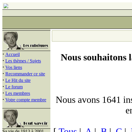
·
Accueil
Nous souhaitons 
·
Les thèmes / Sujets
·
Vos liens
·
Recommander ce site
·
Le Hit du site
·
Le forum
·
Les membres
Nous avons 1641 insc
·
Votre compte membre
e
[
Tous
|
A
|
B
|
C
|
Sa vie de 1913 à 2001