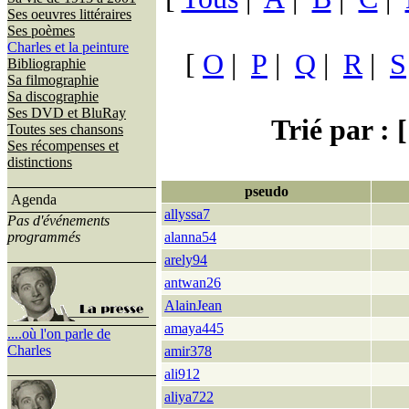
Ses oeuvres littéraires
Ses poèmes
Charles et la peinture
[
O
|
P
|
Q
|
R
|
S
Bibliographie
Sa filmographie
Sa discographie
Ses DVD et BluRay
Trié par : [
Toutes ses chansons
Ses récompenses et
distinctions
pseudo
Agenda
allyssa7
Pas d'événements
programmés
alanna54
arely94
antwan26
AlainJean
amaya445
....où l'on parle de
Charles
amir378
ali912
aliya722