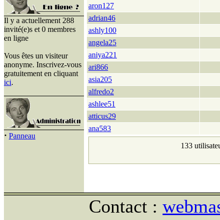
aron127
adrian46
Il y a actuellement 288
invité(e)s et 0 membres
ashly100
en ligne
angela25
aniya221
Vous êtes un visiteur
anonyme. Inscrivez-vous
ari866
gratuitement en cliquant
asia205
ici
.
alfredo2
ashlee51
atticus29
ana583
·
Panneau
133 utilisate
Contact :
webmast