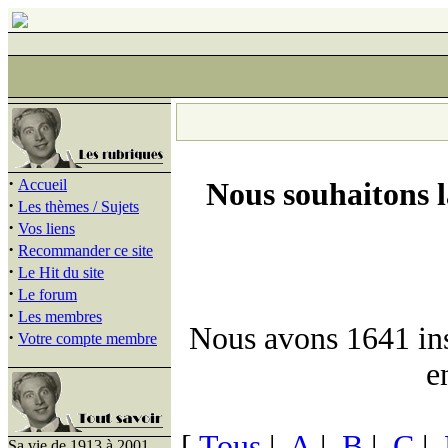
·
Accueil
Nous souhaitons 
·
Les thèmes / Sujets
·
Vos liens
·
Recommander ce site
·
Le Hit du site
·
Le forum
·
Les membres
Nous avons 1641 insc
·
Votre compte membre
e
[
Tous
|
A
|
B
|
C
|
Sa vie de 1913 à 2001