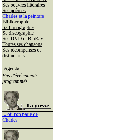
Ses oeuvres littéraires
Ses poèmes
Charles et la peinture
Bibliographie
Sa filmographie
Sa discographie
Ses DVD et BluRay
Toutes ses chansons
Ses récompenses et
distinctions
Agenda
Pas d'événements
programmés
....où l'on parle de
Charles