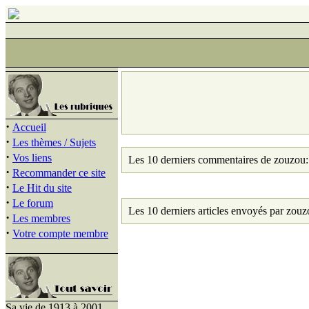
·
Accueil
·
Les thèmes / Sujets
·
Vos liens
Les 10 derniers commentaires de zouzou:
·
Recommander ce site
·
Le Hit du site
·
Le forum
Les 10 derniers articles envoyés par zouz
·
Les membres
·
Votre compte membre
Sa vie de 1913 à 2001