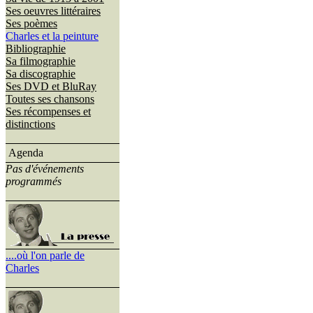
Ses oeuvres littéraires
Ses poèmes
Charles et la peinture
Bibliographie
Sa filmographie
Sa discographie
Ses DVD et BluRay
Toutes ses chansons
Ses récompenses et
distinctions
Agenda
Pas d'événements
programmés
....où l'on parle de
Charles