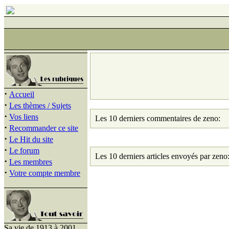
·
Accueil
·
Les thèmes / Sujets
·
Vos liens
Les 10 derniers commentaires de zeno:
·
Recommander ce site
·
Le Hit du site
·
Le forum
Les 10 derniers articles envoyés par zeno
·
Les membres
·
Votre compte membre
Sa vie de 1913 à 2001