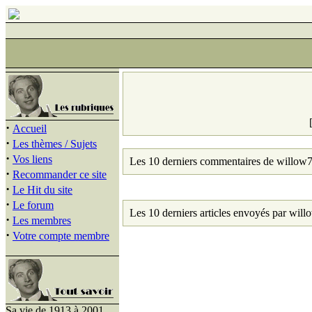
·
Accueil
·
Les thèmes / Sujets
·
Vos liens
Les 10 derniers commentaires de willow7
·
Recommander ce site
·
Le Hit du site
·
Le forum
Les 10 derniers articles envoyés par will
·
Les membres
·
Votre compte membre
Sa vie de 1913 à 2001