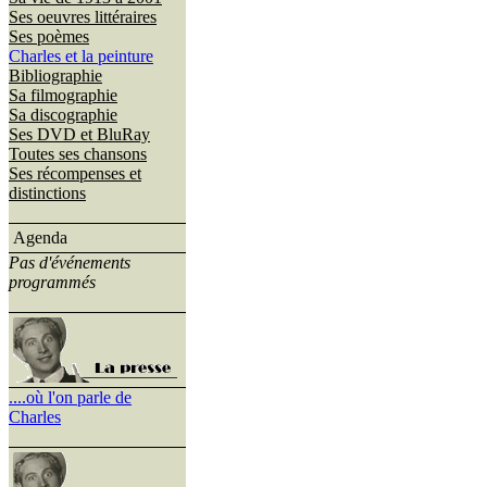
Ses oeuvres littéraires
Ses poèmes
Charles et la peinture
Bibliographie
Sa filmographie
Sa discographie
Ses DVD et BluRay
Toutes ses chansons
Ses récompenses et
distinctions
Agenda
Pas d'événements
programmés
....où l'on parle de
Charles