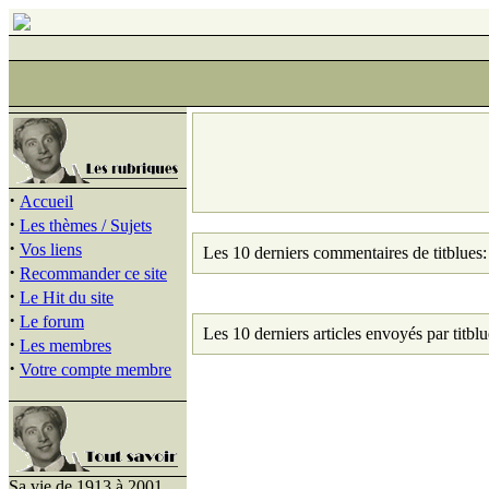
·
Accueil
·
Les thèmes / Sujets
·
Vos liens
Les 10 derniers commentaires de titblues:
·
Recommander ce site
·
Le Hit du site
·
Le forum
Les 10 derniers articles envoyés par titblu
·
Les membres
·
Votre compte membre
Sa vie de 1913 à 2001