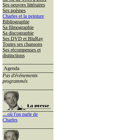
Ses oeuvres littéraires
Ses poèmes
Charles et la peinture
Bibliographie
Sa filmographie
Sa discographie
Ses DVD et BluRay
Toutes ses chansons
Ses récompenses et
distinctions
Agenda
Pas d'événements
programmés
....où l'on parle de
Charles