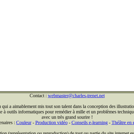
Contact :
webmaster@charles-trenet.net
qui a aimablement mis tout son talent dans la conception des illustratio
ite à outils informatiques pour remédier à mille et un problèmes technique
avec un très grand sourire !
enaires :
Couleur
-
Production vidéo
-
Conseils e-learning
-
Théâtre en e
on (représentation ou reproduction) de tout ou partie du site internet est