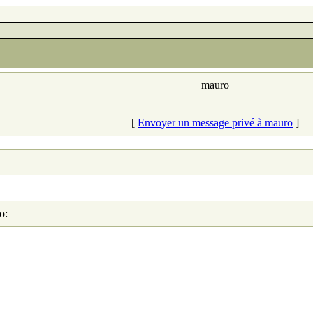
mauro
[
Envoyer un message privé à mauro
]
o: