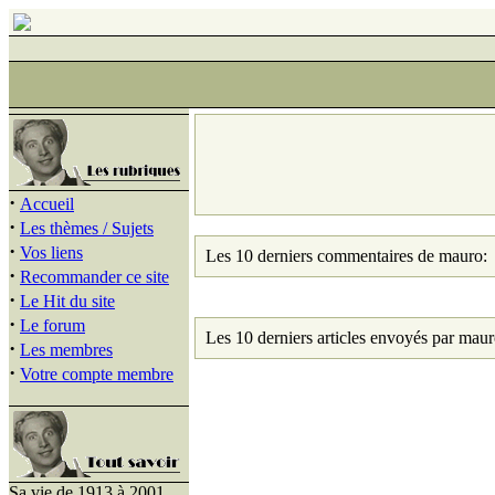
·
Accueil
·
Les thèmes / Sujets
·
Vos liens
Les 10 derniers commentaires de mauro:
·
Recommander ce site
·
Le Hit du site
·
Le forum
Les 10 derniers articles envoyés par maur
·
Les membres
·
Votre compte membre
Sa vie de 1913 à 2001