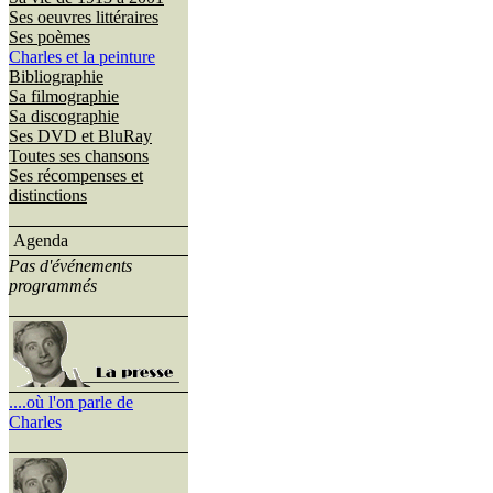
Ses oeuvres littéraires
Ses poèmes
Charles et la peinture
Bibliographie
Sa filmographie
Sa discographie
Ses DVD et BluRay
Toutes ses chansons
Ses récompenses et
distinctions
Agenda
Pas d'événements
programmés
....où l'on parle de
Charles