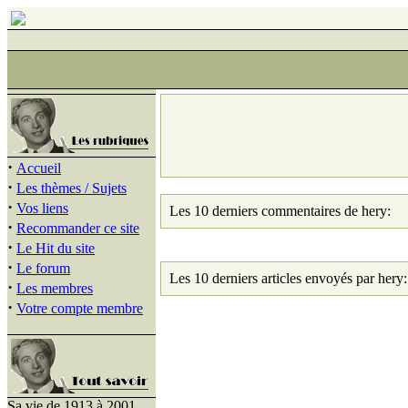
·
Accueil
·
Les thèmes / Sujets
·
Vos liens
Les 10 derniers commentaires de hery:
·
Recommander ce site
·
Le Hit du site
·
Le forum
Les 10 derniers articles envoyés par hery:
·
Les membres
·
Votre compte membre
Sa vie de 1913 à 2001