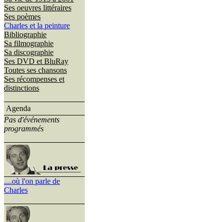
Ses oeuvres littéraires
Ses poèmes
Charles et la peinture
Bibliographie
Sa filmographie
Sa discographie
Ses DVD et BluRay
Toutes ses chansons
Ses récompenses et
distinctions
Agenda
Pas d'événements
programmés
....où l'on parle de
Charles