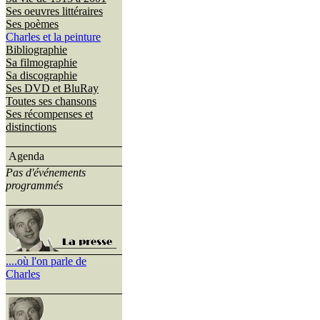
Ses oeuvres littéraires
Ses poèmes
Charles et la peinture
Bibliographie
Sa filmographie
Sa discographie
Ses DVD et BluRay
Toutes ses chansons
Ses récompenses et
distinctions
Agenda
Pas d'événements
programmés
....où l'on parle de
Charles