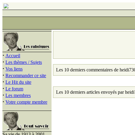
·
Accueil
·
Les thèmes / Sujets
·
Vos liens
Les 10 derniers commentaires de heidi73
·
Recommander ce site
·
Le Hit du site
·
Le forum
Les 10 derniers articles envoyés par heid
·
Les membres
·
Votre compte membre
Sa vie de 1913 à 2001