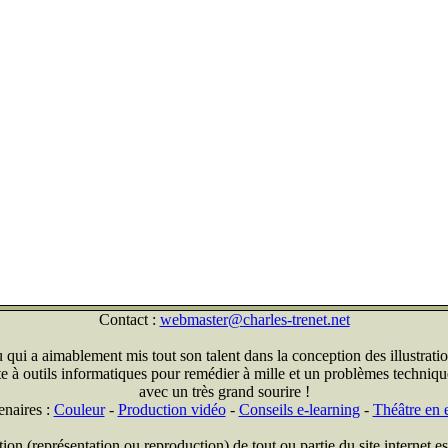
Contact :
webmaster@charles-trenet.net
qui a aimablement mis tout son talent dans la conception des illustratio
ite à outils informatiques pour remédier à mille et un problèmes technique
avec un très grand sourire !
enaires :
Couleur
-
Production vidéo
-
Conseils e-learning
-
Théâtre en e
on (représentation ou reproduction) de tout ou partie du site internet est