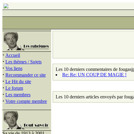
·
Accueil
·
Les thèmes / Sujets
·
Vos liens
Les 10 derniers commentaires de fougasj
·
Re: Re: UN COUP DE MAGIE !
Recommander ce site
·
Le Hit du site
·
Le forum
·
Les membres
Les 10 derniers articles envoyés par foug
·
Votre compte membre
Sa vie de 1913 à 2001