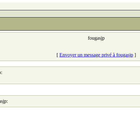
fougasjp
[
Envoyer un message privé à fougasjp
]
p:
asjp: