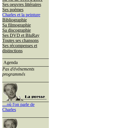
Ses oeuvres littéraires
Ses poèmes
Charles et la peinture
Bibliographie
Sa filmographie
Sa discographie
Ses DVD et BluRay
Toutes ses chansons
Ses récompenses et
distinctions
Agenda
Pas d'événements
programmés
....où l'on parle de
Charles