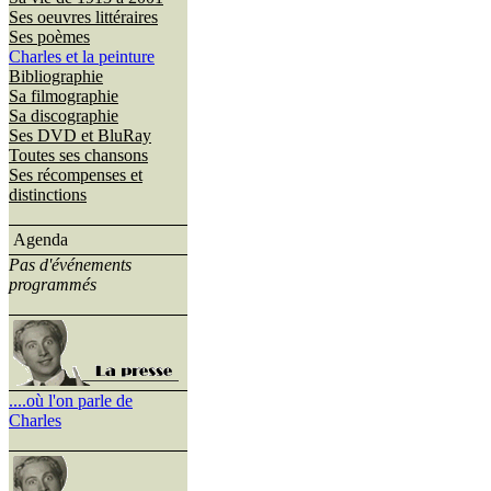
Ses oeuvres littéraires
Ses poèmes
Charles et la peinture
Bibliographie
Sa filmographie
Sa discographie
Ses DVD et BluRay
Toutes ses chansons
Ses récompenses et
distinctions
Agenda
Pas d'événements
programmés
....où l'on parle de
Charles