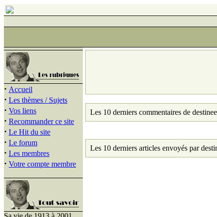
·
Accueil
·
Les thèmes / Sujets
·
Vos liens
Les 10 derniers commentaires de destinee
·
Recommander ce site
·
Le Hit du site
·
Le forum
Les 10 derniers articles envoyés par desti
·
Les membres
·
Votre compte membre
Sa vie de 1913 à 2001